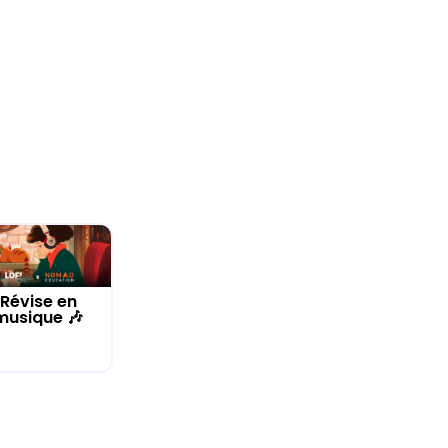
Révise en
musique 🎶