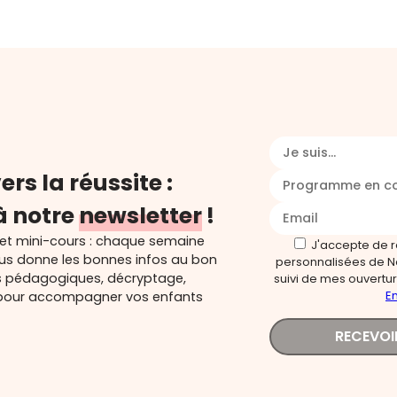
Je suis...
ers la réussite :
Programme en c
à notre
newsletter
!
 et mini-cours : chaque semaine
J'accepte de 
ous donne les bonnes infos au bon
personnalisées de N
s pédagogiques, décryptage,
suivi de mes ouverture
En
és pour accompagner vos enfants
RECEVOI