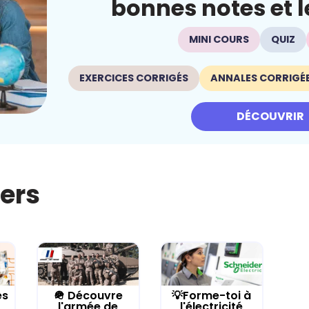
bonnes notes et le
MINI COURS
QUIZ
EXERCICES CORRIGÉS
ANNALES CORRIGÉ
DÉCOUVRIR
iers
es
🪖 Découvre
💡Forme-toi à
l'armée de
l'électricité