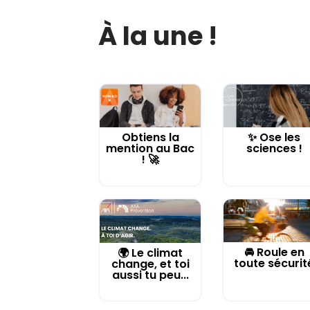
À la une !
Obtiens la
✨ Ose les
mention au Bac
sciences !
! 🚀
🚘 Roule en
🌍 Le climat
toute sécurit
change, et toi
aussi tu peu...