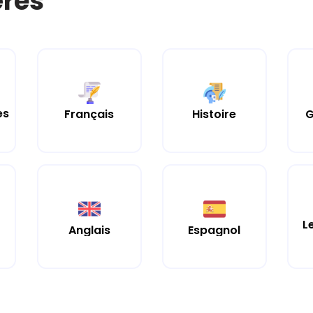
ères
es
Histoire
Français
G
L
Anglais
Espagnol