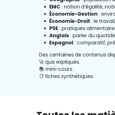
EMC
: notion d’égalité, not
Économie-Gestion
: envir
Économie-Droit
: le trava
PSE
: pratiques alimentair
Anglais
: parler du quotid
Espagnol
: comparatif, pré
Des centaines de contenus disp
🚀 quiz expliqués.
📚 mini-cours.
📑 fiches synthétiques.