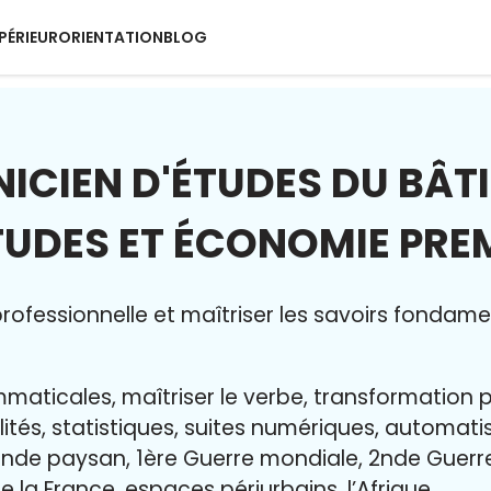
PÉRIEUR
ORIENTATION
BLOG
ICIEN D'ÉTUDES DU BÂT
ÉTUDES ET ÉCONOMIE PRE
ofessionnelle et maîtriser l
es savoirs fondame
maticales, maîtriser le verbe, transformation 
lités, statistiques, suites numériques, automat
nde paysan, 1ère Guerre mondiale, 2nde Guerr
e la France, espaces périurbains, l’Afrique…