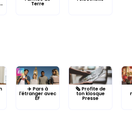
..
Terre
n
✈️ Pars à
🗞️ Profite de
l'étranger avec
ton kiosque
EF
Presse