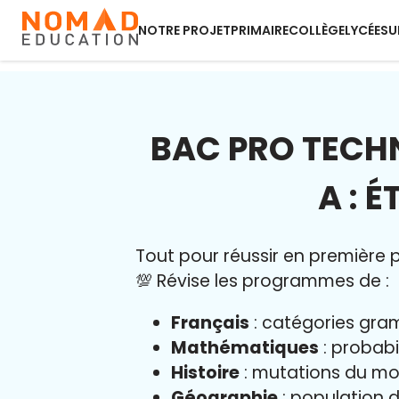
NOTRE PROJET
PRIMAIRE
COLLÈGE
LYCÉE
SU
BAC PRO TECHN
A : 
Tout pour réussir en première pr
💯 Révise les programmes de :
Français
: catégories gram
Mathématiques
: probabi
Histoire
: mutations du mo
Géographie
: population d