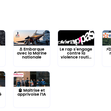
⚓️ Embarque
Le rap s'engage
⚡D
avec la Marine
contre la
nationale
violence routi...
🤖 Maitrise et
é
apprivoise l’IA