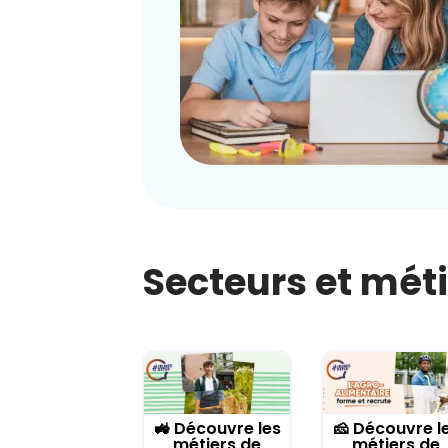
Secteurs et mét
🚜 Découvre les
🧀 Découvre l
métiers de
métiers de