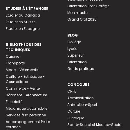
Orientation Post Collège
ETUDIER À L’ÉTRANGER
Mon master
Etudier au Canada
Grand Oral 2026
Etudier en Suisse
Etudier en Espagne
BLOG
Collège
BIBLIOTHEQUE DES
Lycée
TECHNIQUES
Supérieur
Cuisine
Orientation
Transports
Guide pratique
Mode - Vêtements
Coiffure - Esthétique -
Cosmétique
CONCOURS
Commerce - Vente
CRPE
Bâtiment - Architecture
Administration
Électricité
Animation-Sport
Mécanique automobile
Culture
Services à la personne
Juridique
Accompagnement Petite
Santé-Social et Médico-Social
enfance