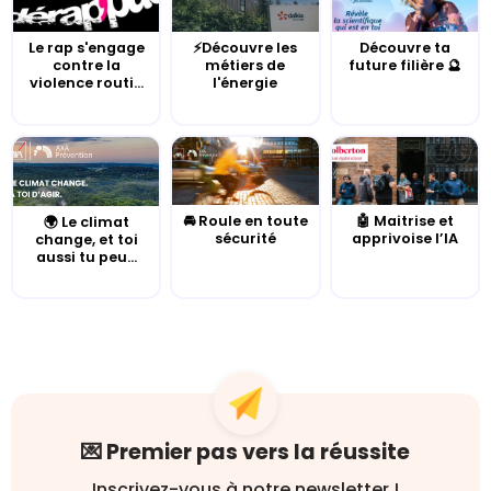
Le rap s'engage
⚡Découvre les
Découvre ta
contre la
métiers de
future filière 🔮
violence routi...
l'énergie
🚘 Roule en toute
🤖 Maitrise et
🌍 Le climat
sécurité
apprivoise l’IA
change, et toi
aussi tu peu...
💌 Premier pas vers la réussite
Inscrivez-vous à notre newsletter !