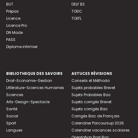
BUT
DELF B2
Prépas
TOEIC
Licence
TOEFL
Licence Pro
DN Made
PASS
Diplome infirmier
BIBLIOTHEQUE DES SAVOIRS
ASTUCES RÉVISIONS
Droit-Economie-Gestion
Conseils et Méthodo
Littérature-Sciences Humaines
Sujets probables Brevet
Sciences
Sujets Probables Bac
Arts-Design-Spectacle
Sujets corrigés Brevet
Santé
Sujets corrigés Bac
Social
Corrigés Bac de Français
Sport
Calendrier Parcoursup 2026
Langues
Calendrier vacances scolaires
Orientation Post Bac