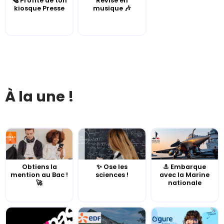
🗞️ Profite de ton
Révise en
kiosque Presse
musique 🎶
À la une !
Obtiens la
✨ Ose les
⚓️ Embarque
mention au Bac !
sciences !
avec la Marine
🚀
nationale