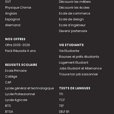
SVT
Découvrir les métiers
Physique Chimie
Découvrir les écoles
Anglais
Ecole de commerce
Espagnol
Ecole de design
Allemand
Ecole d’ingénieur
Devenir partenaire
NOS OFFRES
Offre 2025-2026
VIE ETUDIANTE
Pack Réussite 4 ans
Vie Etudiante
Bourses et prêts étudiants
Logement Etudiant
REUSSITE SCOLAIRE
Jobs Etudiant et Alternance
Ecole Primaire
Trouve ton job saisonnier
Collège
CAP
Lycée général et technologique
TESTS DE LANGUES
Lycée Professionnel
TFI
Lycée Agricole
TCF
BTS
TEF
BTSA
DELF B1