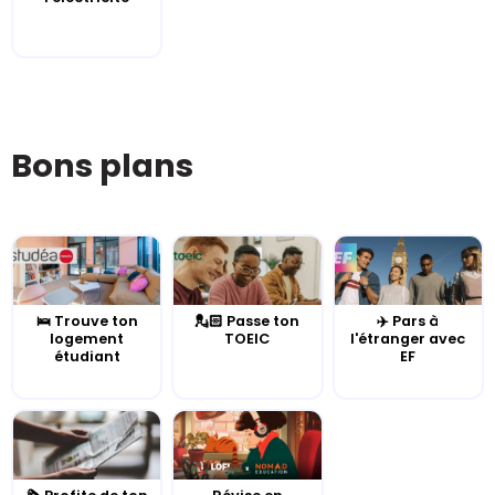
Bons plans
🛌 Trouve ton
💂🏻 Passe ton
✈️ Pars à
logement
TOEIC
l'étranger avec
étudiant
EF