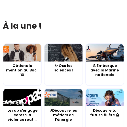
À la une !
Obtiens la
✨ Ose les
⚓️ Embarque
mention au Bac !
sciences !
avec la Marine
🚀
nationale
Le rap s'engage
⚡Découvre les
Découvre ta
contre la
métiers de
future filière 🔮
violence routi...
l'énergie