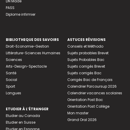
DN Made
PASS
Diplome infirmier
BIBLIOTHEQUE DES SAVOIRS
ASTUCES RÉVISIONS
Droit-Economie-Gestion
Conseils et Méthodo
Littérature-Sciences Humaines
Sujets probables Brevet
Sciences
Sujets Probables Bac
Arts-Design-Spectacle
Sujets corrigés Brevet
Santé
Sujets corrigés Bac
Social
Corrigés Bac de Français
Sport
Calendrier Parcoursup 2026
Langues
Calendrier vacances scolaires
Orientation Post Bac
Orientation Post Collège
ETUDIER À L’ÉTRANGER
Mon master
Etudier au Canada
Grand Oral 2026
Etudier en Suisse
Etudier en Espagne