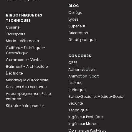
BLOG
Collège
BIBLIOTHEQUE DES
Lycée
TECHNIQUES
Supérieur
Cuisine
Orientation
Transports
Guide pratique
Mode - Vêtements
Coiffure - Esthétique -
Cosmétique
CONCOURS
Commerce - Vente
CRPE
Bâtiment - Architecture
Administration
Électricité
Animation-Sport
Mécanique automobile
Culture
Services à la personne
Juridique
Accompagnement Petite
Santé-Social et Médico-Social
enfance
Sécurité
Kit auto-entrepreneur
Technique
Ingénieur Post-Bac
Ingénieur Maroc
Commerce Post-Bac