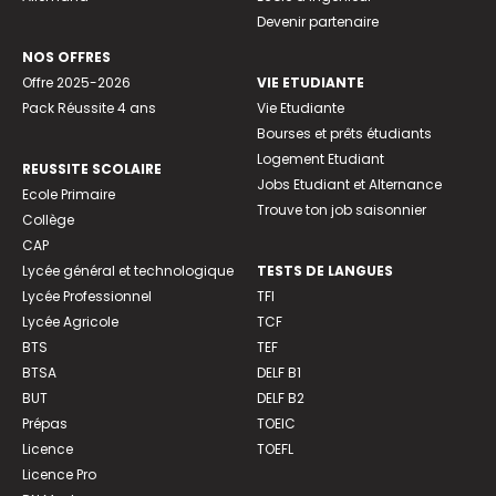
Devenir partenaire
NOS OFFRES
Offre 2025-2026
VIE ETUDIANTE
Pack Réussite 4 ans
Vie Etudiante
Bourses et prêts étudiants
Logement Etudiant
REUSSITE SCOLAIRE
Jobs Etudiant et Alternance
Ecole Primaire
Trouve ton job saisonnier
Collège
CAP
Lycée général et technologique
TESTS DE LANGUES
Lycée Professionnel
TFI
Lycée Agricole
TCF
BTS
TEF
BTSA
DELF B1
BUT
DELF B2
Prépas
TOEIC
Licence
TOEFL
Licence Pro