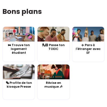
Bons plans
🛌 Trouve ton
💂🏻 Passe ton
✈️ Pars à
logement
TOEIC
l'étranger avec
étudiant
EF
🗞️ Profite de ton
Révise en
kiosque Presse
musique 🎶