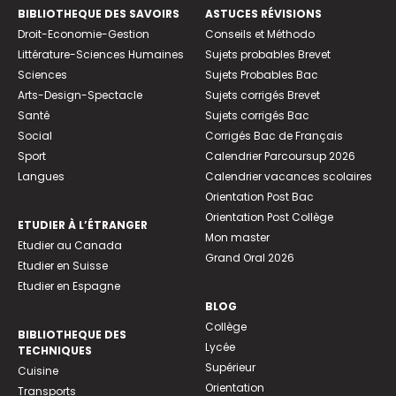
BIBLIOTHEQUE DES SAVOIRS
ASTUCES RÉVISIONS
Droit-Economie-Gestion
Conseils et Méthodo
Littérature-Sciences Humaines
Sujets probables Brevet
Sciences
Sujets Probables Bac
Arts-Design-Spectacle
Sujets corrigés Brevet
Santé
Sujets corrigés Bac
Social
Corrigés Bac de Français
Sport
Calendrier Parcoursup 2026
Langues
Calendrier vacances scolaires
Orientation Post Bac
Orientation Post Collège
ETUDIER À L’ÉTRANGER
Mon master
Etudier au Canada
Grand Oral 2026
Etudier en Suisse
Etudier en Espagne
BLOG
Collège
BIBLIOTHEQUE DES
Lycée
TECHNIQUES
Supérieur
Cuisine
Orientation
Transports