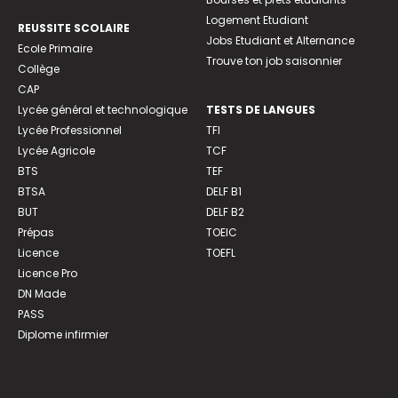
Logement Etudiant
REUSSITE SCOLAIRE
Jobs Etudiant et Alternance
Ecole Primaire
Trouve ton job saisonnier
Collège
CAP
Lycée général et technologique
TESTS DE LANGUES
Lycée Professionnel
TFI
Lycée Agricole
TCF
BTS
TEF
BTSA
DELF B1
BUT
DELF B2
Prépas
TOEIC
Licence
TOEFL
Licence Pro
DN Made
PASS
Diplome infirmier