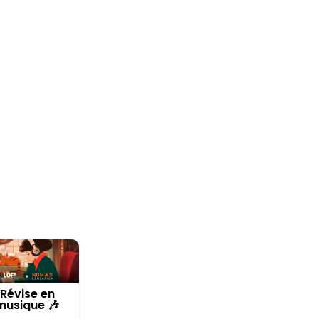
Révise en
musique 🎶