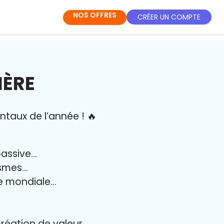
NOS OFFRES
CRÉER UN COMPTE
IÈRE
ntaux de l’année
!
🔥
passive…
ismes…
e mondiale…
création de valeur…