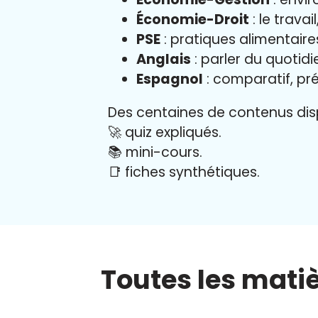
Économie-Droit
: le trava
PSE
: pratiques alimentair
Anglais
: parler du quotid
Espagnol
: comparatif, pré
Des centaines de contenus disp
🚀 quiz expliqués.
📚 mini-cours.
📑 fiches synthétiques.
Toutes les mati