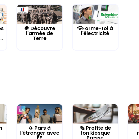
es
🪖 Découvre
💡Forme-toi à
l'armée de
l'électricité
..
Terre
n
✈️ Pars à
🗞️ Profite de
l'étranger avec
ton kiosque
EF
Presse