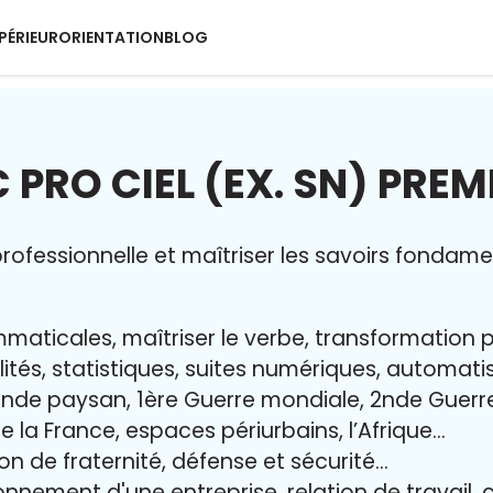
PÉRIEUR
ORIENTATION
BLOG
 PRO CIEL (EX. SN) PREM
ofessionnelle et maîtriser l
es savoirs fondame
maticales, maîtriser le verbe, transformation 
lités, statistiques, suites numériques, automat
nde paysan, 1ère Guerre mondiale, 2nde Guerr
e la France, espaces périurbains, l’Afrique…
ion de fraternité, défense et sécurité…
onnement d'une entreprise, relation de travail, 