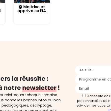
🤖 Maitrise et
é
apprivoise l’IA
Je suis...
ers la réussite :
Programme en c
à notre
newsletter
!
 et mini-cours : chaque semaine
J'accepte de 
ous donne les bonnes infos au bon
personnalisées de N
s pédagogiques, décryptage,
suivi de mes ouverture
En
és pour accompagner vos enfants