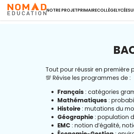
NOTRE PROJET
PRIMAIRE
COLLÈGE
LYCÉE
SU
BAC
Tout pour réussir en première pr
💯 Révise les programmes de :
Français
: catégories gram
Mathématiques
: probabi
Histoire
: mutations du mo
Géographie
: population d
EMC
: notion d’égalité, not
Économie-Gestion
: envir