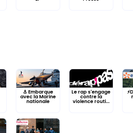
⚓️ Embarque
Le rap s'engage
⚡D
avec la Marine
contre la
nationale
violence routi...