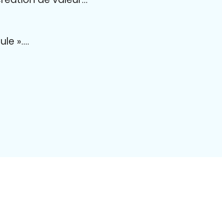
ule »….