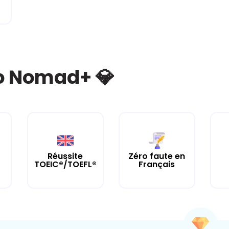
bo Nomad+ 💎
Réussite
Zéro faute en
TOEIC®/TOEFL®
Français