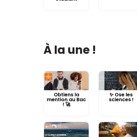
À la une !
Obtiens la
✨ Ose les
mention au Bac
sciences !
! 🚀