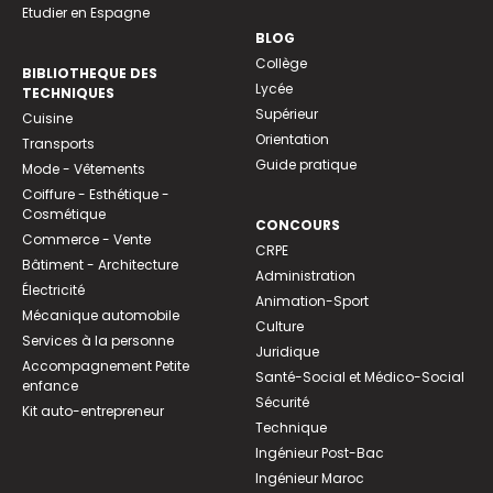
Etudier en Espagne
BLOG
Collège
BIBLIOTHEQUE DES
Lycée
TECHNIQUES
Supérieur
Cuisine
Orientation
Transports
Guide pratique
Mode - Vêtements
Coiffure - Esthétique -
Cosmétique
CONCOURS
Commerce - Vente
CRPE
Bâtiment - Architecture
Administration
Électricité
Animation-Sport
Mécanique automobile
Culture
Services à la personne
Juridique
Accompagnement Petite
Santé-Social et Médico-Social
enfance
Sécurité
Kit auto-entrepreneur
Technique
Ingénieur Post-Bac
Ingénieur Maroc