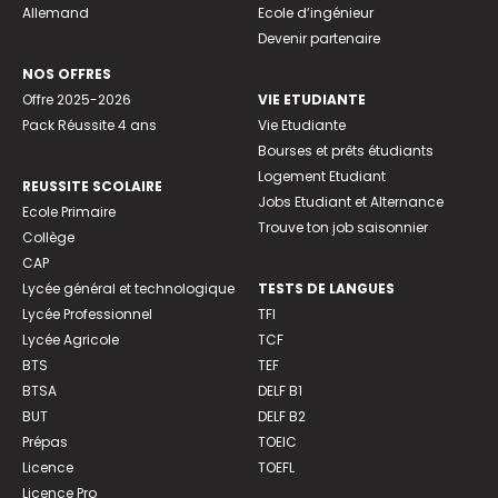
Allemand
Ecole d’ingénieur
Devenir partenaire
NOS OFFRES
Offre 2025-2026
VIE ETUDIANTE
Pack Réussite 4 ans
Vie Etudiante
Bourses et prêts étudiants
Logement Etudiant
REUSSITE SCOLAIRE
Jobs Etudiant et Alternance
Ecole Primaire
Trouve ton job saisonnier
Collège
CAP
Lycée général et technologique
TESTS DE LANGUES
Lycée Professionnel
TFI
Lycée Agricole
TCF
BTS
TEF
BTSA
DELF B1
BUT
DELF B2
Prépas
TOEIC
Licence
TOEFL
Licence Pro