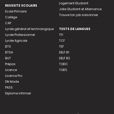
Logement Etudiant
REUSSITE SCOLAIRE
Jobs Etudiant et Alternance
Ecole Primaire
Trouve ton job saisonnier
Collège
CAP
Lycée général et technologique
TESTS DE LANGUES
Lycée Professionnel
TFI
Lycée Agricole
TCF
BTS
TEF
BTSA
DELF B1
BUT
DELF B2
Prépas
TOEIC
Licence
TOEFL
Licence Pro
DN Made
PASS
Diplome infirmier