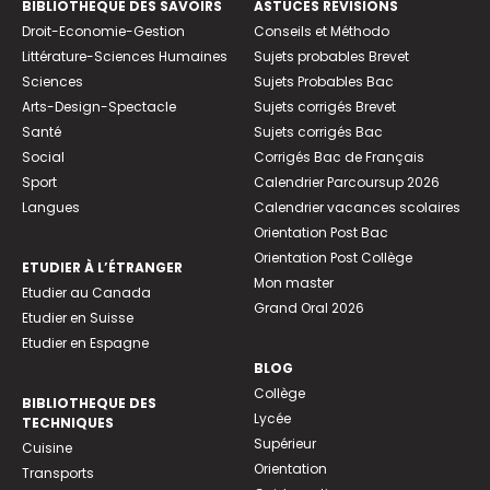
BIBLIOTHEQUE DES SAVOIRS
ASTUCES RÉVISIONS
Droit-Economie-Gestion
Conseils et Méthodo
Littérature-Sciences Humaines
Sujets probables Brevet
Sciences
Sujets Probables Bac
Arts-Design-Spectacle
Sujets corrigés Brevet
Santé
Sujets corrigés Bac
Social
Corrigés Bac de Français
Sport
Calendrier Parcoursup 2026
Langues
Calendrier vacances scolaires
Orientation Post Bac
Orientation Post Collège
ETUDIER À L’ÉTRANGER
Mon master
Etudier au Canada
Grand Oral 2026
Etudier en Suisse
Etudier en Espagne
BLOG
Collège
BIBLIOTHEQUE DES
Lycée
TECHNIQUES
Supérieur
Cuisine
Orientation
Transports