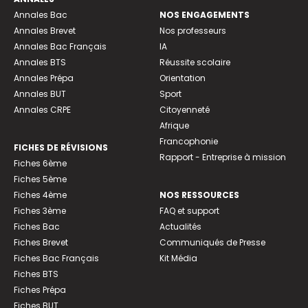
Annales Bac
NOS ENGAGEMENTS
Annales Brevet
Nos professeurs
Annales Bac Français
IA
Annales BTS
Réussite scolaire
Annales Prépa
Orientation
Annales BUT
Sport
Annales CRPE
Citoyenneté
Afrique
Francophonie
FICHES DE RÉVISIONS
Rapport - Entreprise à mission
Fiches 6ème
Fiches 5ème
Fiches 4ème
NOS RESSOURCES
Fiches 3ème
FAQ et support
Fiches Bac
Actualités
Fiches Brevet
Communiqués de Presse
Fiches Bac Français
Kit Média
Fiches BTS
Fiches Prépa
Fiches BUT