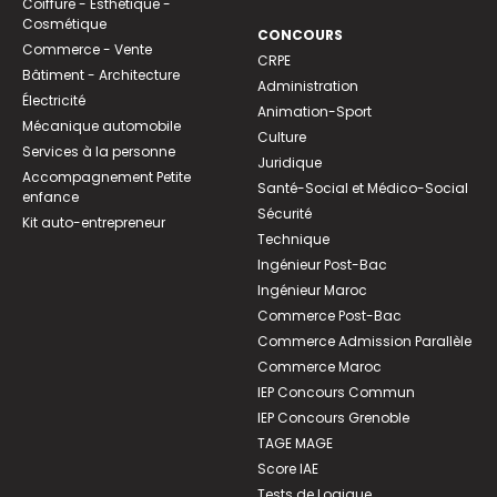
Coiffure - Esthétique -
Cosmétique
CONCOURS
Commerce - Vente
CRPE
Bâtiment - Architecture
Administration
Électricité
Animation-Sport
Mécanique automobile
Culture
Services à la personne
Juridique
Accompagnement Petite
Santé-Social et Médico-Social
enfance
Sécurité
Kit auto-entrepreneur
Technique
Ingénieur Post-Bac
Ingénieur Maroc
Commerce Post-Bac
Commerce Admission Parallèle
Commerce Maroc
IEP Concours Commun
IEP Concours Grenoble
TAGE MAGE
Score IAE
Tests de Logique