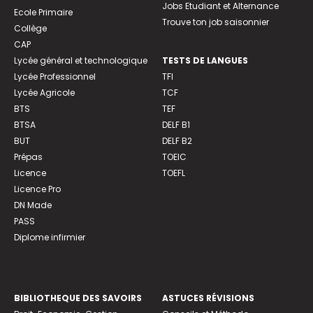
Jobs Etudiant et Alternance
Ecole Primaire
Trouve ton job saisonnier
Collège
CAP
Lycée général et technologique
TESTS DE LANGUES
Lycée Professionnel
TFI
Lycée Agricole
TCF
BTS
TEF
BTSA
DELF B1
BUT
DELF B2
Prépas
TOEIC
Licence
TOEFL
Licence Pro
DN Made
PASS
Diplome infirmier
BIBLIOTHEQUE DES SAVOIRS
ASTUCES RÉVISIONS