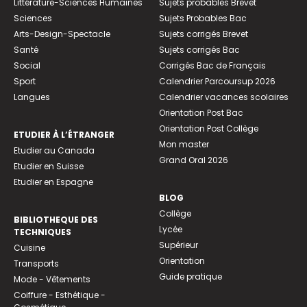
Littérature-Sciences Humaines
Sujets probables Brevet
Sciences
Sujets Probables Bac
Arts-Design-Spectacle
Sujets corrigés Brevet
Santé
Sujets corrigés Bac
Social
Corrigés Bac de Français
Sport
Calendrier Parcoursup 2026
Langues
Calendrier vacances scolaires
Orientation Post Bac
Orientation Post Collège
ETUDIER À L’ÉTRANGER
Mon master
Etudier au Canada
Grand Oral 2026
Etudier en Suisse
Etudier en Espagne
BLOG
Collège
BIBLIOTHEQUE DES
Lycée
TECHNIQUES
Supérieur
Cuisine
Orientation
Transports
Guide pratique
Mode - Vêtements
Coiffure - Esthétique -