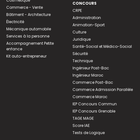
Cosmétique
CONCOURS
Commerce - Vente
CRPE
Bâtiment - Architecture
Administration
Électricité
Animation-Sport
Mécanique automobile
Culture
Services à la personne
Juridique
Accompagnement Petite
Santé-Social et Médico-Social
enfance
Sécurité
Kit auto-entrepreneur
Technique
Ingénieur Post-Bac
Ingénieur Maroc
Commerce Post-Bac
Commerce Admission Parallèle
Commerce Maroc
IEP Concours Commun
IEP Concours Grenoble
TAGE MAGE
Score IAE
Tests de Logique