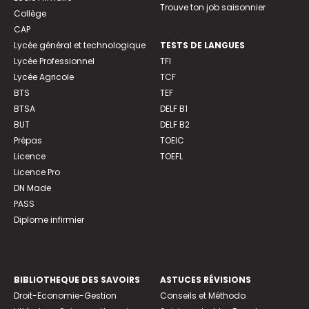
Trouve ton job saisonnier
Collège
CAP
Lycée général et technologique
TESTS DE LANGUES
Lycée Professionnel
TFI
Lycée Agricole
TCF
BTS
TEF
BTSA
DELF B1
BUT
DELF B2
Prépas
TOEIC
Licence
TOEFL
Licence Pro
DN Made
PASS
Diplome infirmier
BIBLIOTHEQUE DES SAVOIRS
ASTUCES RÉVISIONS
Droit-Economie-Gestion
Conseils et Méthodo