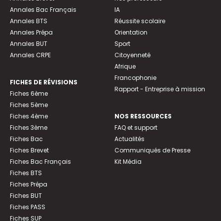
Annales Bac Français
IA
Annales BTS
Réussite scolaire
Annales Prépa
Orientation
Annales BUT
Sport
Annales CRPE
Citoyenneté
Afrique
Francophonie
FICHES DE RÉVISIONS
Rapport - Entreprise à mission
Fiches 6ème
Fiches 5ème
Fiches 4ème
NOS RESSOURCES
Fiches 3ème
FAQ et support
Fiches Bac
Actualités
Fiches Brevet
Communiqués de Presse
Fiches Bac Français
Kit Média
Fiches BTS
Fiches Prépa
Fiches BUT
Fiches PASS
Fiches SUP