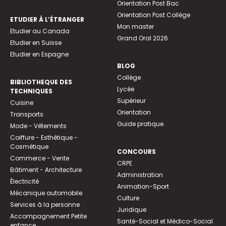
Orientation Post Bac
Orientation Post Collège
ETUDIER À L’ÉTRANGER
Mon master
Etudier au Canada
Grand Oral 2026
Etudier en Suisse
Etudier en Espagne
BLOG
Collège
BIBLIOTHEQUE DES
Lycée
TECHNIQUES
Supérieur
Cuisine
Orientation
Transports
Guide pratique
Mode - Vêtements
Coiffure - Esthétique -
Cosmétique
CONCOURS
Commerce - Vente
CRPE
Bâtiment - Architecture
Administration
Électricité
Animation-Sport
Mécanique automobile
Culture
Services à la personne
Juridique
Accompagnement Petite
Santé-Social et Médico-Social
enfance