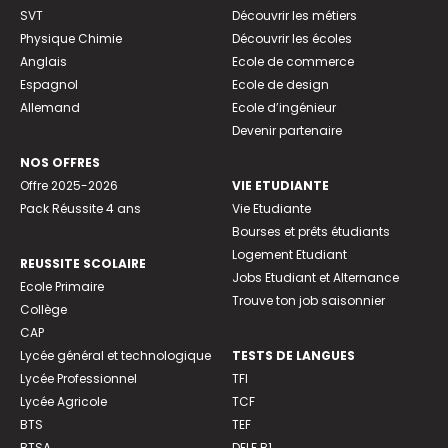
SVT
Découvrir les métiers
Physique Chimie
Découvrir les écoles
Anglais
Ecole de commerce
Espagnol
Ecole de design
Allemand
Ecole d’ingénieur
Devenir partenaire
NOS OFFRES
Offre 2025-2026
VIE ETUDIANTE
Pack Réussite 4 ans
Vie Etudiante
Bourses et prêts étudiants
Logement Etudiant
REUSSITE SCOLAIRE
Jobs Etudiant et Alternance
Ecole Primaire
Trouve ton job saisonnier
Collège
CAP
Lycée général et technologique
TESTS DE LANGUES
Lycée Professionnel
TFI
Lycée Agricole
TCF
BTS
TEF
BTSA
DELF B1