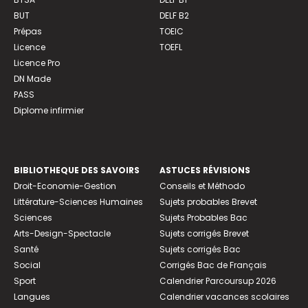
BUT
DELF B2
Prépas
TOEIC
Licence
TOEFL
Licence Pro
DN Made
PASS
Diplome infirmier
BIBLIOTHEQUE DES SAVOIRS
ASTUCES RÉVISIONS
Droit-Economie-Gestion
Conseils et Méthodo
Littérature-Sciences Humaines
Sujets probables Brevet
Sciences
Sujets Probables Bac
Arts-Design-Spectacle
Sujets corrigés Brevet
Santé
Sujets corrigés Bac
Social
Corrigés Bac de Français
Sport
Calendrier Parcoursup 2026
Langues
Calendrier vacances scolaires