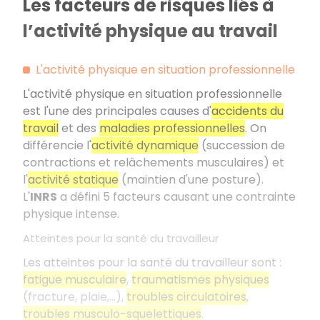
Les facteurs de risques liés à
l’activité physique au travail
L'activité physique en situation professionnelle
L'activité physique en situation professionnelle
est l'une des principales causes d'
accidents du
travail
et des
maladies professionnelles
. On
différencie l'
activité dynamique
(succession de
contractions et relâchements musculaires) et
l'
activité statique
(maintien d'une posture).
L'
INRS
a défini 5 facteurs causant une contrainte
physique intense.
Atteintes pour la santé du travailleur
Les atteintes pour la santé du travailleur sont :
fatigue musculaire
,
traumatismes physiques
(fracture, plaie,...),
troubles circulatoires
,
troubles musculo-squelettiques
.