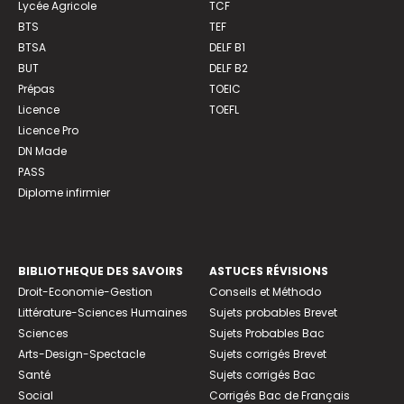
Lycée Agricole
TCF
BTS
TEF
BTSA
DELF B1
BUT
DELF B2
Prépas
TOEIC
Licence
TOEFL
Licence Pro
DN Made
PASS
Diplome infirmier
BIBLIOTHEQUE DES SAVOIRS
ASTUCES RÉVISIONS
Droit-Economie-Gestion
Conseils et Méthodo
Littérature-Sciences Humaines
Sujets probables Brevet
Sciences
Sujets Probables Bac
Arts-Design-Spectacle
Sujets corrigés Brevet
Santé
Sujets corrigés Bac
Social
Corrigés Bac de Français