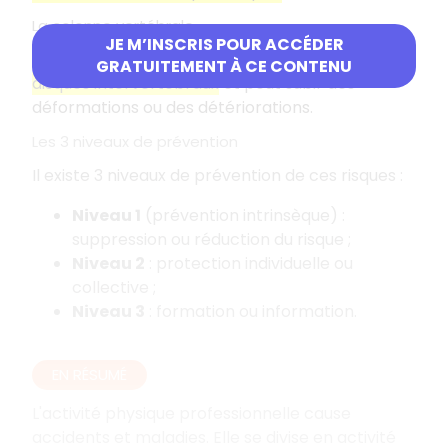
La colonne vertébrale
JE M’INSCRIS POUR ACCÉDER
La colonne est constituée de
vertèbres
et de
GRATUITEMENT À CE CONTENU
disques intervertébraux
et peut subir des
déformations ou des détériorations.
Les 3 niveaux de prévention
Il existe 3 niveaux de prévention de ces risques :
Niveau 1
(prévention intrinsèque) :
suppression ou réduction du risque ;
Niveau 2
: protection individuelle ou
collective ;
Niveau 3
: formation ou information.
EN RÉSUMÉ
L'activité physique professionnelle cause
accidents et maladies. Elle se divise en activité