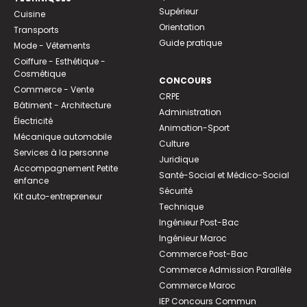
Supérieur
Cuisine
Orientation
Transports
Guide pratique
Mode - Vêtements
Coiffure - Esthétique -
Cosmétique
CONCOURS
Commerce - Vente
CRPE
Bâtiment - Architecture
Administration
Électricité
Animation-Sport
Mécanique automobile
Culture
Services à la personne
Juridique
Accompagnement Petite
Santé-Social et Médico-Social
enfance
Sécurité
Kit auto-entrepreneur
Technique
Ingénieur Post-Bac
Ingénieur Maroc
Commerce Post-Bac
Commerce Admission Parallèle
Commerce Maroc
IEP Concours Commun