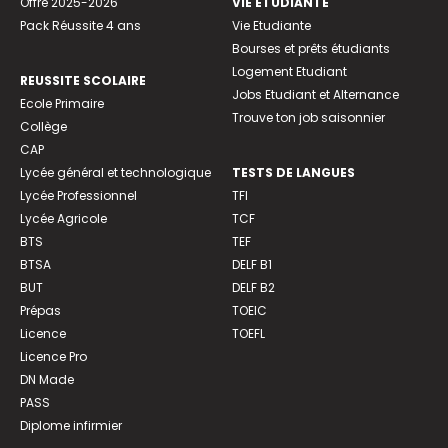
Offre 2025-2026
VIE ETUDIANTE
Pack Réussite 4 ans
Vie Etudiante
Bourses et prêts étudiants
Logement Etudiant
REUSSITE SCOLAIRE
Jobs Etudiant et Alternance
Ecole Primaire
Trouve ton job saisonnier
Collège
CAP
Lycée général et technologique
TESTS DE LANGUES
Lycée Professionnel
TFI
Lycée Agricole
TCF
BTS
TEF
BTSA
DELF B1
BUT
DELF B2
Prépas
TOEIC
Licence
TOEFL
Licence Pro
DN Made
PASS
Diplome infirmier