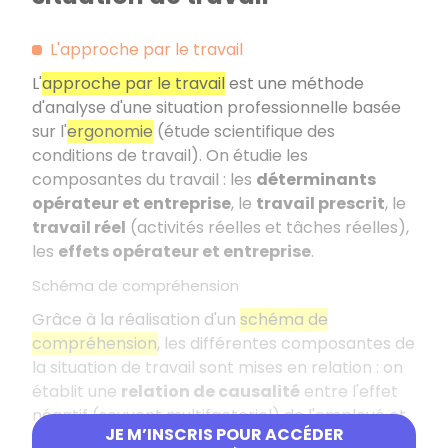
L'approche par le travail
L'
approche par le travail
est une méthode
d'analyse d'une situation professionnelle basée
sur l'
ergonomie
(étude scientifique des
conditions de travail). On étudie les
composantes du travail : les
déterminants
opérateur et entreprise
, le
travail prescrit
, le
travail réel
(activités réelles et tâches réelles),
les
effets opérateur et entreprise
.
Schéma de compréhension
Grâce à la réalisation d'un
schéma de
compréhension
, les différentes composantes de
la situation de travail sont mises en relation : on
établit une
relation de causalité
entre l'effet
négatif (souvent multifactoriel) de l'employé et
JE M’INSCRIS POUR ACCÉDER
les différentes causes. Cela permet de formuler