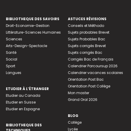
BIBLIOTHEQUE DES SAVOIRS
ASTUCES RÉVISIONS
Droit-Economie-Gestion
Conseils et Méthodo
Littérature-Sciences Humaines
Sujets probables Brevet
Sciences
Sujets Probables Bac
Arts-Design-Spectacle
Sujets corrigés Brevet
Santé
Sujets corrigés Bac
Social
Corrigés Bac de Français
Sport
Calendrier Parcoursup 2026
Langues
Calendrier vacances scolaires
Orientation Post Bac
Orientation Post Collège
ETUDIER À L’ÉTRANGER
Mon master
Etudier au Canada
Grand Oral 2026
Etudier en Suisse
Etudier en Espagne
BLOG
Collège
BIBLIOTHEQUE DES
Lycée
TECHNIQUES