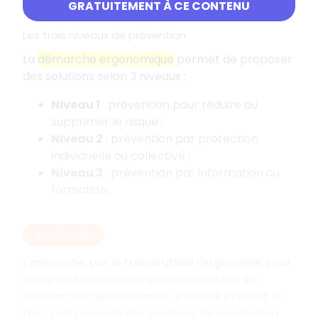
GRATUITEMENT À CE CONTENU
une
hypothèse
qui est ensuite validée.
Les trois niveaux de prévention
La
démarche ergonomique
permet de proposer
des solutions selon 3 niveaux :
Niveau 1
: prévention pour réduire ou
supprimer le risque ;
Niveau 2
: prévention par protection
individuelle ou collective ;
Niveau 3
: prévention par information ou
formation.
EN RÉSUMÉ
L'approche par le travail utilise l'ergonomie pour
analyser les situations professionnelles en
étudiant les déterminants, le travail prescrit et
réel, puis propose des solutions de prévention