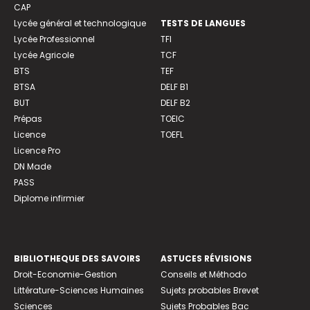
CAP
Lycée général et technologique
TESTS DE LANGUES
Lycée Professionnel
TFI
Lycée Agricole
TCF
BTS
TEF
BTSA
DELF B1
BUT
DELF B2
Prépas
TOEIC
Licence
TOEFL
Licence Pro
DN Made
PASS
Diplome infirmier
BIBLIOTHEQUE DES SAVOIRS
ASTUCES RÉVISIONS
Droit-Economie-Gestion
Conseils et Méthodo
Littérature-Sciences Humaines
Sujets probables Brevet
Sciences
Sujets Probables Bac