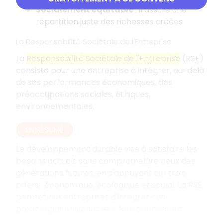
Socialement équitable
: il assure une
répartition juste des richesses créées
La Responsabilité Sociétale de l'Entreprise
La
Responsabilité Sociétale de l'Entreprise
(RSE)
consiste pour une entreprise à intégrer, au-delà
de ses performances économiques, des
préoccupations sociales, éthiques,
environnementales.
EN RÉSUMÉ
Le développement durable vise à satisfaire les
besoins actuels sans compromettre ceux des
générations futures, en s'appuyant sur trois
piliers : économique, écologique et social. La RSE
permet aux entreprises d'intégrer ces
préoccupations dans leur fonctionnement.