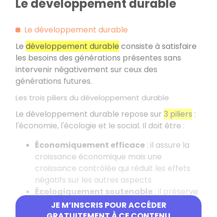
Le développement durable
Le développement durable
Le
développement durable
consiste à satisfaire
les besoins des générations présentes sans
intervenir négativement sur ceux des
générations futures.
Les trois piliers du développement durable
Le développement durable repose sur
3 piliers
:
l'économie, l'écologie et le social. Il doit être :
Économiquement efficace
: il assure la
croissance économique mais une
croissance contrôlée qui réduit les effets
négatifs sur les autres aspects
Écologiquement soutenable
: il préserve
les ressources naturelles et
JE M’INSCRIS POUR ACCÉDER
l'environnement
GRATUITEMENT À CE CONTENU