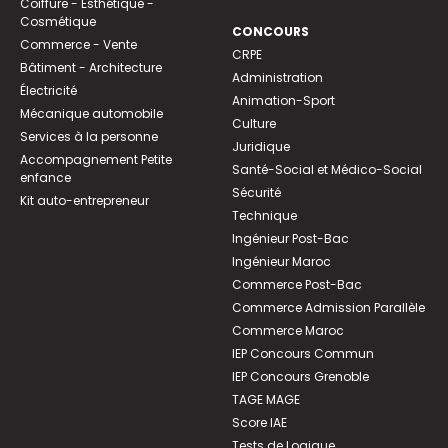
Coiffure - Esthétique -
Cosmétique
CONCOURS
Commerce - Vente
CRPE
Bâtiment - Architecture
Administration
Électricité
Animation-Sport
Mécanique automobile
Culture
Services à la personne
Juridique
Accompagnement Petite
Santé-Social et Médico-Social
enfance
Sécurité
Kit auto-entrepreneur
Technique
Ingénieur Post-Bac
Ingénieur Maroc
Commerce Post-Bac
Commerce Admission Parallèle
Commerce Maroc
IEP Concours Commun
IEP Concours Grenoble
TAGE MAGE
Score IAE
Tests de Logique