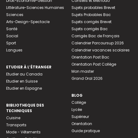
Droit-Economie-Gestion
Conseils et Méthodo
Littérature-Sciences Humaines
Sujets probables Brevet
Sciences
Sujets Probables Bac
Arts-Design-Spectacle
Sujets corrigés Brevet
Santé
Sujets corrigés Bac
Social
Corrigés Bac de Français
Sport
Calendrier Parcoursup 2026
Langues
Calendrier vacances scolaires
Orientation Post Bac
Orientation Post Collège
ETUDIER À L’ÉTRANGER
Mon master
Etudier au Canada
Grand Oral 2026
Etudier en Suisse
Etudier en Espagne
BLOG
Collège
BIBLIOTHEQUE DES
Lycée
TECHNIQUES
Supérieur
Cuisine
Orientation
Transports
Guide pratique
Mode - Vêtements