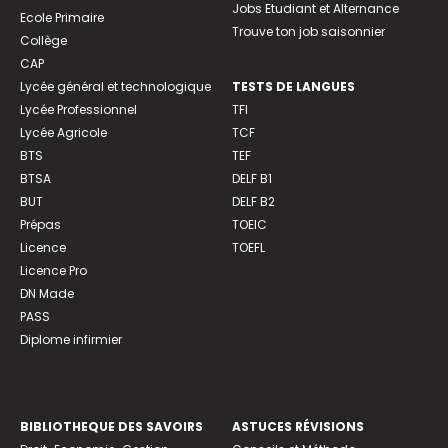
Jobs Etudiant et Alternance
Ecole Primaire
Trouve ton job saisonnier
Collège
CAP
Lycée général et technologique
TESTS DE LANGUES
Lycée Professionnel
TFI
Lycée Agricole
TCF
BTS
TEF
BTSA
DELF B1
BUT
DELF B2
Prépas
TOEIC
Licence
TOEFL
Licence Pro
DN Made
PASS
Diplome infirmier
BIBLIOTHEQUE DES SAVOIRS
ASTUCES RÉVISIONS