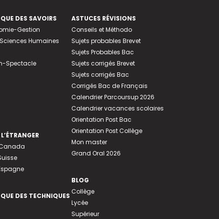
EQUE DES SAVOIRS
ASTUCES RÉVISIONS
nomie-Gestion
Conseils et Méthodo
e-Sciences Humaines
Sujets probables Brevet
Sujets Probables Bac
n-Spectacle
Sujets corrigés Brevet
Sujets corrigés Bac
Corrigés Bac de Français
Calendrier Parcoursup 2026
Calendrier vacances scolaires
Orientation Post Bac
Orientation Post Collège
 L’ÉTRANGER
Mon master
u Canada
Grand Oral 2026
Suisse
 Espagne
BLOG
Collège
EQUE DES TECHNIQUES
Lycée
Supérieur