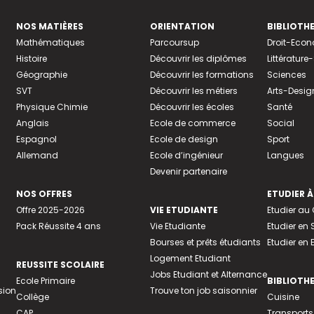
NOS MATIÈRES
ORIENTATION
BIBLIOTH
Mathématiques
Parcoursup
Droit-Eco
Histoire
Découvrir les diplômes
Littératur
Géographie
Découvrir les formations
Sciences
SVT
Découvrir les métiers
Arts-Desig
Physique Chimie
Découvrir les écoles
Santé
Anglais
Ecole de commerce
Social
Espagnol
Ecole de design
Sport
Allemand
Ecole d’ingénieur
Langues
Devenir partenaire
NOS OFFRES
ETUDIER À
Offre 2025-2026
VIE ETUDIANTE
Etudier a
Pack Réussite 4 ans
Vie Etudiante
Etudier en 
Bourses et prêts étudiants
Etudier en
Logement Etudiant
REUSSITE SCOLAIRE
Jobs Etudiant et Alternance
Ecole Primaire
BIBLIOTH
sion
Trouve ton job saisonnier
Collège
Cuisine
CAP
Transports