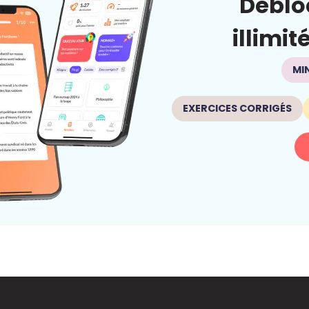
Déblo
illimit
MI
EXERCICES CORRIGÉS