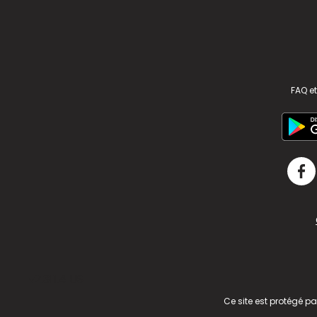
FAQ et
v2.311.4 US
Ce site est protégé p