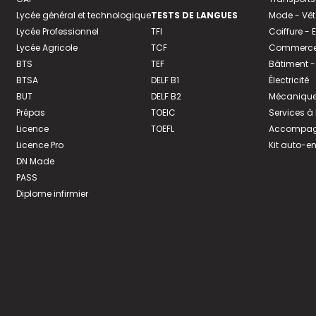
Lycée général et technologique
TESTS DE LANGUES
Mode - Vê
Lycée Professionnel
TFI
Coiffure -
Lycée Agricole
TCF
Commerce 
BTS
TEF
Bâtiment -
BTSA
DELF B1
Électricité
BUT
DELF B2
Mécanique
Prépas
TOEIC
Services à
Licence
TOEFL
Accompagn
Licence Pro
Kit auto-e
DN Made
PASS
Diplome infirmier