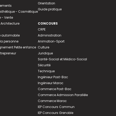
Orientation
tements
Guide pratique
 Esthétique - Cosmétique
- Vente
 Architecture
CONCOURS
CRPE
 automobile
Administration
 la personne
Animation-Sport
ement Petite enfance
Culture
ntrepreneur
Juridique
Santé-Social et Médico-Social
Sécurité
Technique
Ingénieur Post-Bac
Ingénieur Maroc
Commerce Post-Bac
Commerce Admission Parallèle
Commerce Maroc
IEP Concours Commun
IEP Concours Grenoble