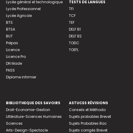
Lycée général et technologique
TESTS DE LANGUES
Lycée Professionnel
TFI
Lycée Agricole
TCF
BTS
TEF
BTSA
DELF B1
BUT
DELF B2
Prépas
TOEIC
Licence
TOEFL
Licence Pro
DN Made
PASS
Diplome infirmier
BIBLIOTHEQUE DES SAVOIRS
ASTUCES RÉVISIONS
Droit-Economie-Gestion
Conseils et Méthodo
Littérature-Sciences Humaines
Sujets probables Brevet
Sciences
Sujets Probables Bac
Arts-Design-Spectacle
Sujets corrigés Brevet