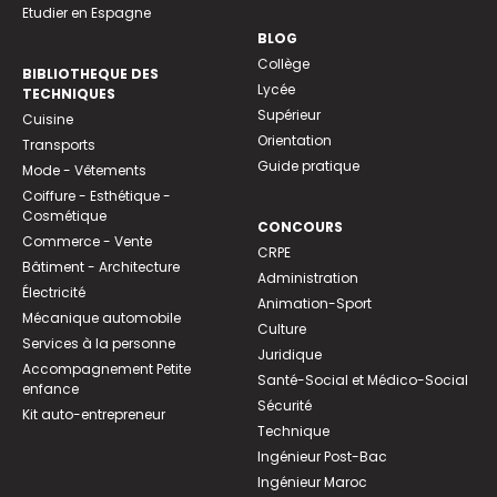
Etudier en Espagne
BLOG
Collège
BIBLIOTHEQUE DES
Lycée
TECHNIQUES
Supérieur
Cuisine
Orientation
Transports
Guide pratique
Mode - Vêtements
Coiffure - Esthétique -
Cosmétique
CONCOURS
Commerce - Vente
CRPE
Bâtiment - Architecture
Administration
Électricité
Animation-Sport
Mécanique automobile
Culture
Services à la personne
Juridique
Accompagnement Petite
Santé-Social et Médico-Social
enfance
Sécurité
Kit auto-entrepreneur
Technique
Ingénieur Post-Bac
Ingénieur Maroc