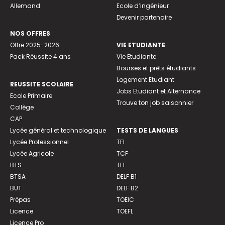
Allemand
Ecole d’ingénieur
Devenir partenaire
NOS OFFRES
Offre 2025-2026
VIE ETUDIANTE
Pack Réussite 4 ans
Vie Etudiante
Bourses et prêts étudiants
Logement Etudiant
REUSSITE SCOLAIRE
Jobs Etudiant et Alternance
Ecole Primaire
Trouve ton job saisonnier
Collège
CAP
Lycée général et technologique
TESTS DE LANGUES
Lycée Professionnel
TFI
Lycée Agricole
TCF
BTS
TEF
BTSA
DELF B1
BUT
DELF B2
Prépas
TOEIC
Licence
TOEFL
Licence Pro