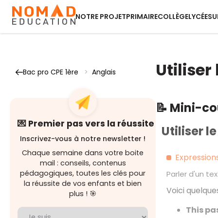
NOTRE PROJET
PRIMAIRE
COLLÈGE
LYCÉE
SU
Utiliser
Bac pro CPE 1ère
>
Anglais
📝 Mini-c
💌 Premier pas vers la réussite
Utiliser l
Inscrivez-vous à notre newsletter !
Chaque semaine dans votre boite
Expression
mail : conseils, contenus
pédagogiques, toutes les clés pour
Parler d'un tex
la réussite de vos enfants et bien
Voici quelques
plus ! 🎯
This pa