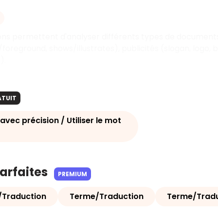
ns permettent d'analyser différents types de documents :
oreground, shows/illustrates), publicités (slogan, logo, br
).
ATUIT
avec précision / Utiliser le mot
parfaites
PREMIUM
/Traduction
Terme/Traduction
Terme/Tradu