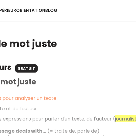
PÉRIEUR
ORIENTATION
BLOG
 le mot juste
ours
GRATUIT
e mot juste
s pour analyser un texte
te et de l'auteur
 expressions pour parler d'un texte, de l'auteur (
journalis
ssage deals with...
(= traite de, parle de)