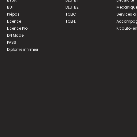
BTSA
DELF B1
Électricité
BUT
DELF B2
Mécanique
Prépas
TOEIC
Services à
Licence
TOEFL
Accompagn
Licence Pro
Kit auto-e
DN Made
PASS
Diplome infirmier