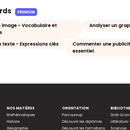
ards
PREMIUM
e image - Vocabulaire et
Analyser un grap
s
 texte - Expressions clés
Commenter une publicit
essentiel
NOS MATIÈRES
ORIENTATION
BIBLIOTH
Mathématiques
Parcoursup
Droit-Eco
Histoire
Découvrir les diplômes
Littératur
Géographie
Découvrir les formations
Sciences