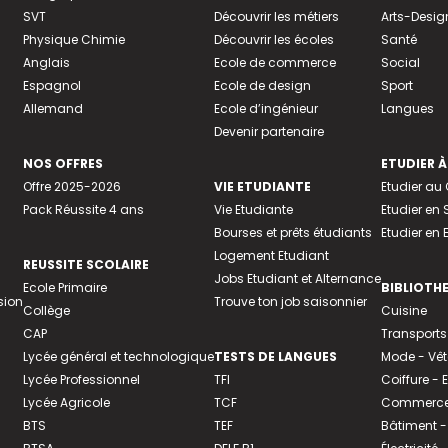
SVT
Découvrir les métiers
Arts-Desig
Physique Chimie
Découvrir les écoles
Santé
Anglais
Ecole de commerce
Social
Espagnol
Ecole de design
Sport
Allemand
Ecole d’ingénieur
Langues
Devenir partenaire
NOS OFFRES
ETUDIER À
Offre 2025-2026
VIE ETUDIANTE
Etudier a
Pack Réussite 4 ans
Vie Etudiante
Etudier en 
Bourses et prêts étudiants
Etudier en
Logement Etudiant
REUSSITE SCOLAIRE
Jobs Etudiant et Alternance
Ecole Primaire
BIBLIOTH
sion
Trouve ton job saisonnier
Collège
Cuisine
CAP
Transports
Lycée général et technologique
TESTS DE LANGUES
Mode - Vê
Lycée Professionnel
TFI
Coiffure -
Lycée Agricole
TCF
Commerce 
BTS
TEF
Bâtiment -