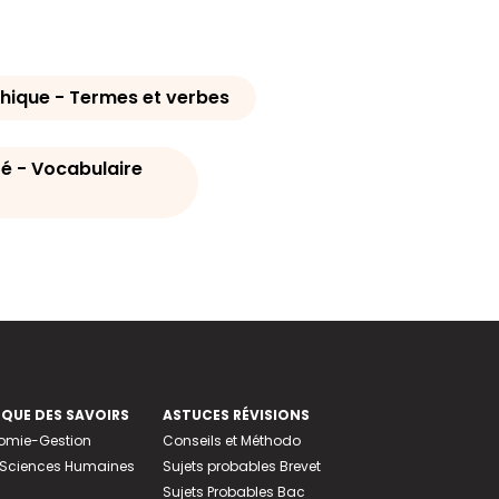
hique - Termes et verbes
é - Vocabulaire
EQUE DES SAVOIRS
ASTUCES RÉVISIONS
nomie-Gestion
Conseils et Méthodo
e-Sciences Humaines
Sujets probables Brevet
Sujets Probables Bac