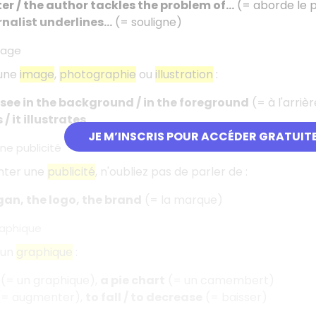
er / the author tackles the problem of...
(= aborde le 
rnalist underlines…
(= souligne)
mage
 une
image
,
photographie
ou
illustration
:
see in the background / in the foreground
(= à l'arriè
 / it illustrates
JE M’INSCRIS POUR ACCÉDER GRATUIT
e publicité
ter une
publicité
, n'oubliez pas de parler de :
gan, the logo, the brand
(= la marque)
raphique
'un
graphique
:
(= un graphique),
a pie chart
(= un camembert)
= augmenter),
to fall / to decrease
(= baisser)