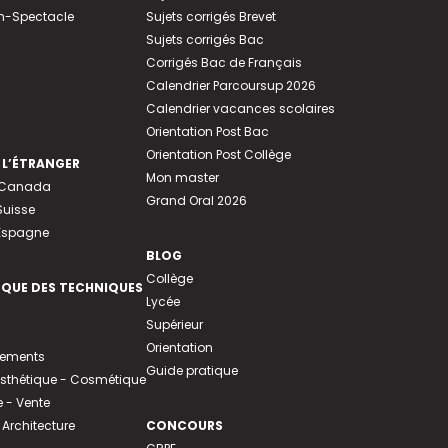
n-Spectacle
Sujets corrigés Brevet
Sujets corrigés Bac
Corrigés Bac de Français
Calendrier Parcoursup 2026
Calendrier vacances scolaires
Orientation Post Bac
Orientation Post Collège
 L’ÉTRANGER
Mon master
u Canada
Grand Oral 2026
Suisse
 Espagne
BLOG
Collège
EQUE DES TECHNIQUES
Lycée
Supérieur
Orientation
tements
Guide pratique
 Esthétique - Cosmétique
- Vente
 Architecture
CONCOURS