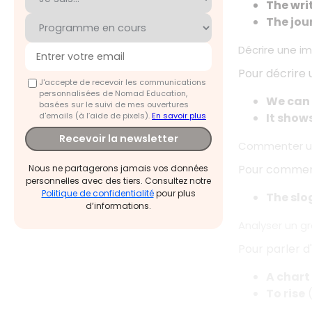
The writ
The jou
Décrire une i
Pour décrire
J'accepte de recevoir les communications
personnalisées de Nomad Education,
We can 
basées sur le suivi de mes ouvertures
d'emails (à l’aide de pixels).
En savoir plus
It shows
Recevoir la newsletter
Commenter un
Pour commen
Nous ne partagerons jamais vos données
personnelles avec des tiers. Consultez notre
Politique de confidentialité
pour plus
The slo
d’informations.
Analyser un g
Pour parler d
A chart
To rise
(