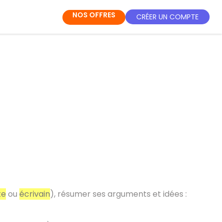
NOS OFFRES
CRÉER UN COMPTE
te
ou
écrivain
), résumer ses arguments et idées :