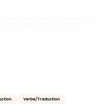
 textes (deals with, tackles, underlines), images
and) et graphiques (chart, pie chart, rise,
ction
Verbe/Traduction