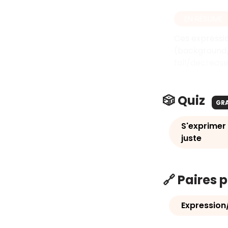
EN RÉSUMÉ
Ces expressio
(background/f
fall/decrease
🎲 Quiz
GR
S'exprimer 
juste
🔗 Paires 
Expression