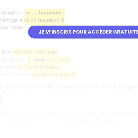
s devoirs =
to do homework
e ménage =
to do housework
 son mieux =
to do one's best
JE M’INSCRIS POUR ACCÉDER GRATUIT
 lit =
to make one's bed
s progrès =
to make progress
 choix =
to make a choice
ne remarque =
to make a remark
l n'y a pas vraiment de logique, donc il faut les apprendre 
ake" et "do" se traduisent tous deux par "faire" mais ne s
vec chaque verbe car il n'y a pas de règle logique.