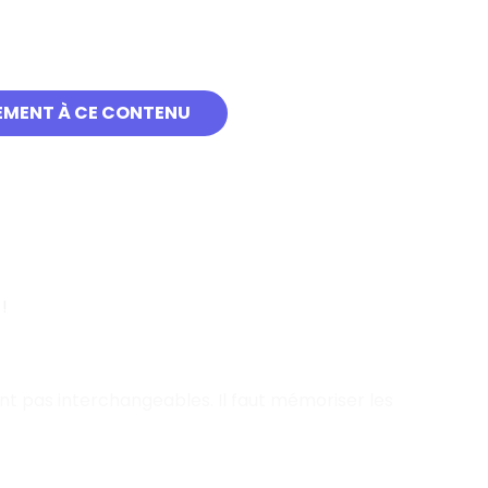
EMENT À CE CONTENU
!
ont pas interchangeables. Il faut mémoriser les