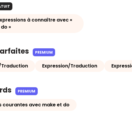
ATUIT
xpressions à connaître avec «
 do »
parfaites
PREMIUM
/Traduction
Expression/Traduction
Express
ards
PREMIUM
s courantes avec make et do