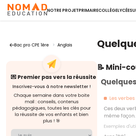
NOTRE PROJET
PRIMAIRE
COLLÈGE
LYCÉE
SU
Quelque
Bac pro CPE 1ère
>
Anglais
📝 Mini-c
💌 Premier pas vers la réussite
Quelques 
Inscrivez-vous à notre newsletter !
Chaque semaine dans votre boite
Les verbes 
mail : conseils, contenus
pédagogiques, toutes les clés pour
Ces deux ve
la réussite de vos enfants et bien
même façon.
plus ! 🎯
Exemples d'uti