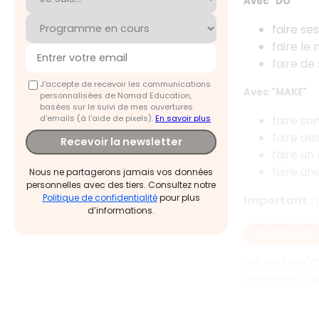
Avec "DO"
faire se
faire l
faire de
J'accepte de recevoir les communications
Avec "MAKE"
personnalisées de Nomad Education,
basées sur le suivi de mes ouvertures
d'emails (à l’aide de pixels).
En savoir plus
faire son
faire de
Recevoir la newsletter
faire un
faire u
Nous ne partagerons jamais vos données
personnelles avec des tiers. Consultez notre
Politique de confidentialité
pour plus
Important :
I
d’informations.
EN RÉSUMÉ
Les verbes "m
expressions a