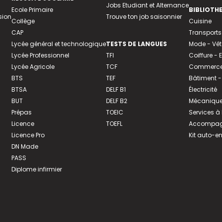
Jobs Etudiant et Alternance
Ecole Primaire
BIBLIOTH
sion
Trouve ton job saisonnier
Collège
Cuisine
CAP
Transports
Lycée général et technologique
TESTS DE LANGUES
Mode - Vê
Lycée Professionnel
TFI
Coiffure -
Lycée Agricole
TCF
Commerce 
BTS
TEF
Bâtiment -
BTSA
DELF B1
Électricité
BUT
DELF B2
Mécanique
Prépas
TOEIC
Services à
Licence
TOEFL
Accompagn
Licence Pro
Kit auto-e
DN Made
PASS
Diplome infirmier