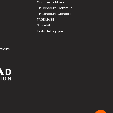
Commerce Maroc
IEP Concours Commun
IEP Concours Grenoble
TAGE MAGE
Score IAE
Tests de Logique
tialité
s