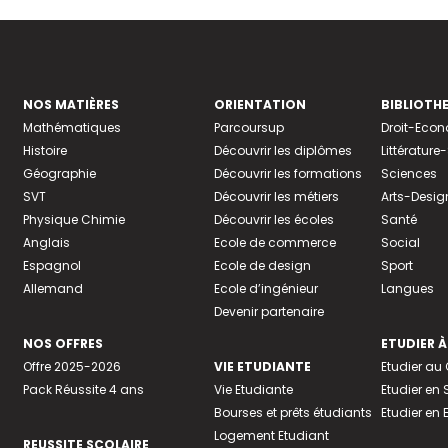
NOS MATIÈRES
ORIENTATION
BIBLIOTH
Mathématiques
Parcoursup
Droit-Eco
Histoire
Découvrir les diplômes
Littératur
Géographie
Découvrir les formations
Sciences
SVT
Découvrir les métiers
Arts-Desig
Physique Chimie
Découvrir les écoles
Santé
Anglais
Ecole de commerce
Social
Espagnol
Ecole de design
Sport
Allemand
Ecole d’ingénieur
Langues
Devenir partenaire
NOS OFFRES
ETUDIER À
Offre 2025-2026
VIE ETUDIANTE
Etudier a
Pack Réussite 4 ans
Vie Etudiante
Etudier en 
Bourses et prêts étudiants
Etudier en
Logement Etudiant
REUSSITE SCOLAIRE