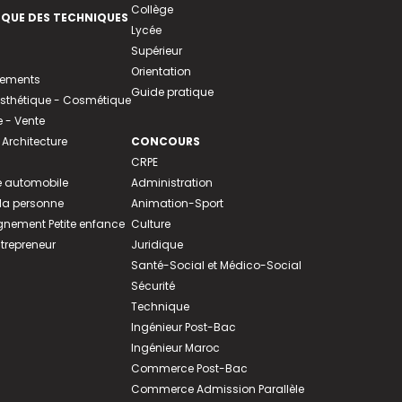
Collège
EQUE DES TECHNIQUES
Lycée
Supérieur
Orientation
tements
Guide pratique
 Esthétique - Cosmétique
- Vente
 Architecture
CONCOURS
CRPE
 automobile
Administration
 la personne
Animation-Sport
ement Petite enfance
Culture
ntrepreneur
Juridique
Santé-Social et Médico-Social
Sécurité
Technique
Ingénieur Post-Bac
Ingénieur Maroc
Commerce Post-Bac
Commerce Admission Parallèle