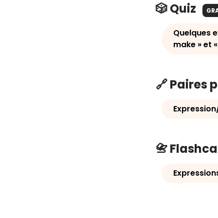
🎲 Quiz
GR
Quelques e
make » et «
🔗 Paires 
Expression
📇 Flashc
Expression