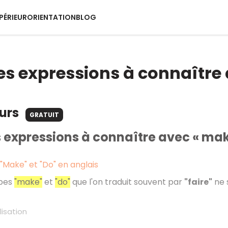
PÉRIEUR
ORIENTATION
BLOG
s expressions à connaître a
ours
GRATUIT
expressions à connaître avec « make
"Make" et "Do" en anglais
rbes
"make"
et
"do"
que l'on traduit souvent par
"faire"
ne s
lisation