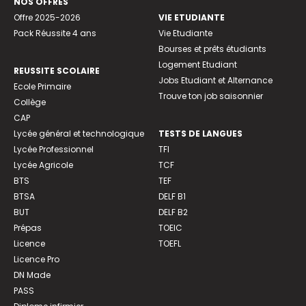
NOS OFFRES
Offre 2025-2026
VIE ETUDIANTE
Pack Réussite 4 ans
Vie Etudiante
Bourses et prêts étudiants
Logement Etudiant
REUSSITE SCOLAIRE
Jobs Etudiant et Alternance
Ecole Primaire
Trouve ton job saisonnier
Collège
CAP
Lycée général et technologique
TESTS DE LANGUES
Lycée Professionnel
TFI
Lycée Agricole
TCF
BTS
TEF
BTSA
DELF B1
BUT
DELF B2
Prépas
TOEIC
Licence
TOEFL
Licence Pro
DN Made
PASS