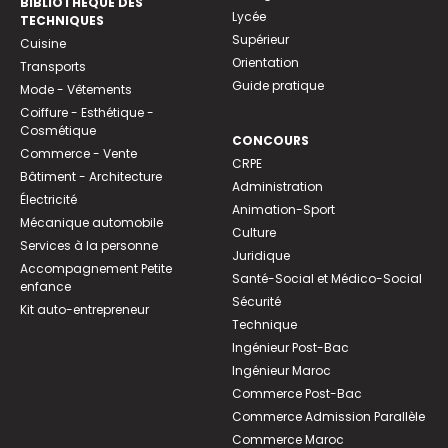
BIBLIOTHEQUE DES
Lycée
TECHNIQUES
Supérieur
Cuisine
Orientation
Transports
Guide pratique
Mode - Vêtements
Coiffure - Esthétique -
Cosmétique
CONCOURS
Commerce - Vente
CRPE
Bâtiment - Architecture
Administration
Électricité
Animation-Sport
Mécanique automobile
Culture
Services à la personne
Juridique
Accompagnement Petite
Santé-Social et Médico-Social
enfance
Sécurité
Kit auto-entrepreneur
Technique
Ingénieur Post-Bac
Ingénieur Maroc
Commerce Post-Bac
Commerce Admission Parallèle
Commerce Maroc