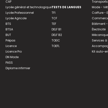
CAP
Transports
Lycée général et technologique
TESTS DE LANGUES
Mode - Vê
Lycée Professionnel
TFI
Coiffure -
Lycée Agricole
TCF
Commerce 
BTS
TEF
Bâtiment -
BTSA
DELF B1
Électricité
BUT
DELF B2
Mécanique
Prépas
TOEIC
Services à
Licence
TOEFL
Accompagn
Licence Pro
Kit auto-e
DN Made
PASS
Diplome infirmier