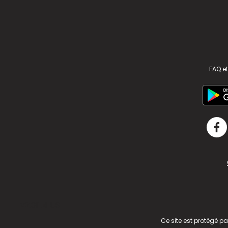
FAQ et
v2.311.4 US
Ce site est protégé p