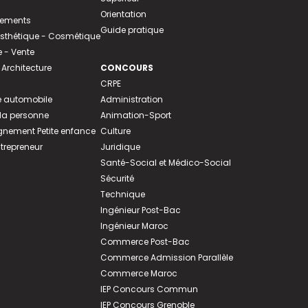
Orientation
tements
Guide pratique
 Esthétique - Cosmétique
- Vente
 Architecture
CONCOURS
CRPE
 automobile
Administration
 la personne
Animation-Sport
ement Petite enfance
Culture
ntrepreneur
Juridique
Santé-Social et Médico-Social
Sécurité
Technique
Ingénieur Post-Bac
Ingénieur Maroc
Commerce Post-Bac
Commerce Admission Parallèle
Commerce Maroc
IEP Concours Commun
IEP Concours Grenoble