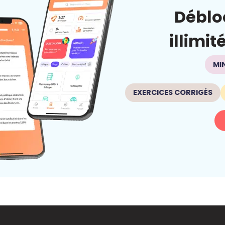
Déblo
illimit
MI
EXERCICES CORRIGÉS