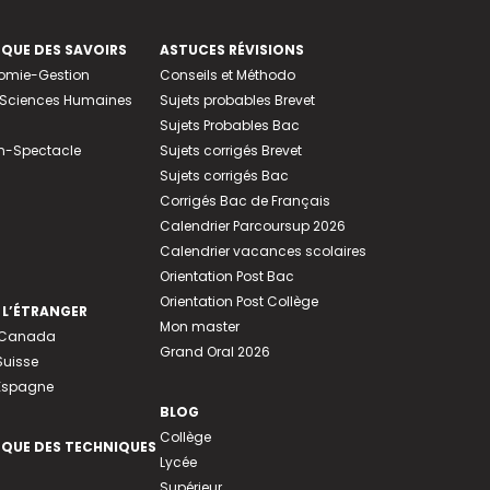
EQUE DES SAVOIRS
ASTUCES RÉVISIONS
nomie-Gestion
Conseils et Méthodo
e-Sciences Humaines
Sujets probables Brevet
Sujets Probables Bac
n-Spectacle
Sujets corrigés Brevet
Sujets corrigés Bac
Corrigés Bac de Français
Calendrier Parcoursup 2026
Calendrier vacances scolaires
Orientation Post Bac
Orientation Post Collège
 L’ÉTRANGER
Mon master
u Canada
Grand Oral 2026
Suisse
 Espagne
BLOG
Collège
EQUE DES TECHNIQUES
Lycée
Supérieur