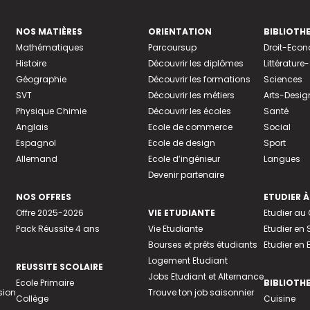
NOS MATIÈRES
ORIENTATION
BIBLIOTH
Mathématiques
Parcoursup
Droit-Eco
Histoire
Découvrir les diplômes
Littératur
Géographie
Découvrir les formations
Sciences
SVT
Découvrir les métiers
Arts-Desig
Physique Chimie
Découvrir les écoles
Santé
Anglais
Ecole de commerce
Social
Espagnol
Ecole de design
Sport
Allemand
Ecole d’ingénieur
Langues
Devenir partenaire
NOS OFFRES
ETUDIER À
Offre 2025-2026
VIE ETUDIANTE
Etudier a
Pack Réussite 4 ans
Vie Etudiante
Etudier en 
Bourses et prêts étudiants
Etudier en
Logement Etudiant
REUSSITE SCOLAIRE
Jobs Etudiant et Alternance
Ecole Primaire
BIBLIOTH
sion
Trouve ton job saisonnier
Collège
Cuisine