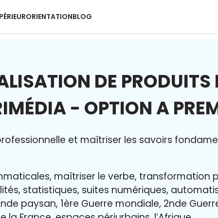
PÉRIEUR
ORIENTATION
BLOG
ALISATION DE PRODUITS 
IMÉDIA - OPTION A PRE
ofessionnelle et maîtriser l
es savoirs fondame
maticales, maîtriser le verbe, transformation 
lités, statistiques, suites numériques, automat
nde paysan, 1ère Guerre mondiale, 2nde Guerr
e la France, espaces périurbains, l’Afrique…