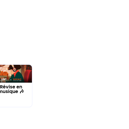
Révise en
musique 🎶