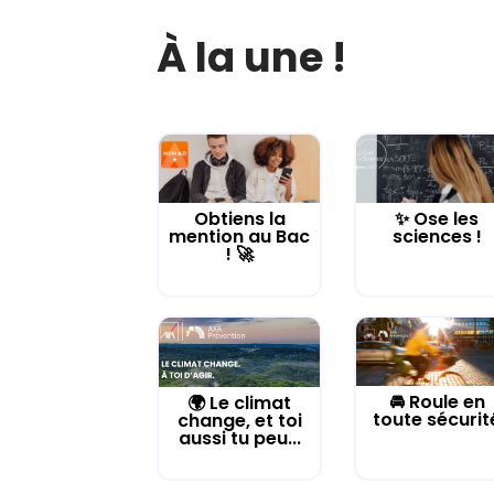
À la une !
Obtiens la
✨ Ose les
mention au Bac
sciences !
! 🚀
🚘 Roule en
🌍 Le climat
toute sécurit
change, et toi
aussi tu peu...