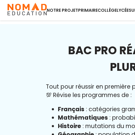
NOTRE PROJET
PRIMAIRE
COLLÈGE
LYCÉE
SU
BAC PRO RÉ
PLUR
Tout pour réussir en première pr
💯 Révise les programmes de :
Français
: catégories gram
Mathématiques
: probabi
Histoire
: mutations du mo
Géographie
: population d