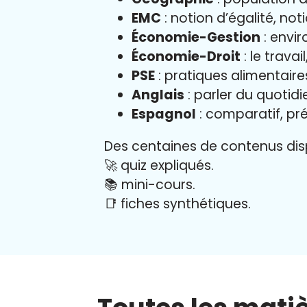
EMC
: notion d’égalité, not
Économie-Gestion
: envir
Économie-Droit
: le trava
PSE
: pratiques alimentair
Anglais
: parler du quotid
Espagnol
: comparatif, pré
Des centaines de contenus disp
🚀 quiz expliqués.
📚 mini-cours.
📑 fiches synthétiques.