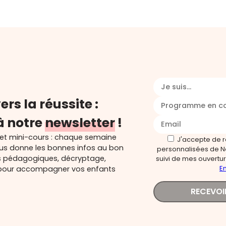
Je suis...
ers la réussite :
Programme en c
à notre
newsletter
!
 et mini-cours : chaque semaine
J'accepte de 
ous donne les bonnes infos au bon
personnalisées de N
s pédagogiques, décryptage,
suivi de mes ouverture
En
és pour accompagner vos enfants
RECEVOI