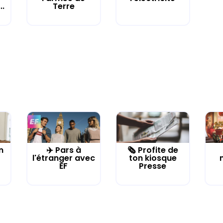
..
Terre
n
✈️ Pars à
🗞️ Profite de
l'étranger avec
ton kiosque
EF
Presse