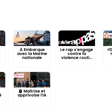
⚓️ Embarque
Le rap s'engage
⚡D
avec la Marine
contre la
nationale
violence routi...
🤖 Maitrise et
é
apprivoise l’IA