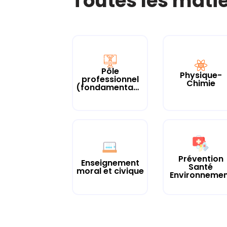
Toutes les mati
Pôle
Physique-
professionnel
Chimie
(fondamentaux)
Prévention
Enseignement
Santé
moral et civique
Environneme