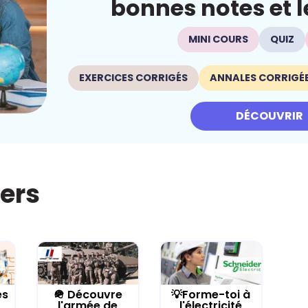
bonnes notes et le
MINI COURS
QUIZ
EXERCICES CORRIGÉS
ANNALES CORRIGÉ
DÉCOUVRIR
iers
es
🪖 Découvre
💡Forme-toi à
l'armée de
l'électricité