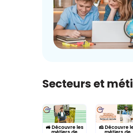
Secteurs et mét
🚜 Découvre les
🧀 Découvre l
métiers de
métiers de