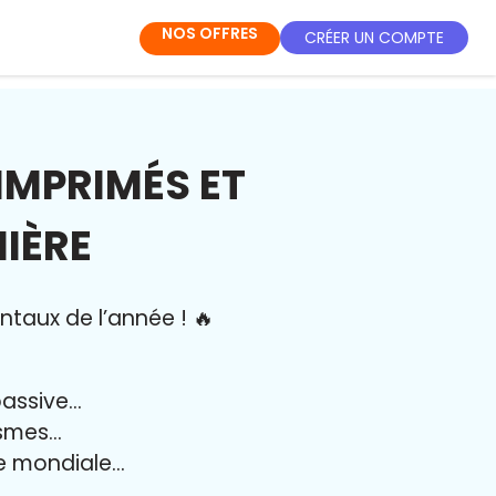
NOS OFFRES
CRÉER UN COMPTE
IMPRIMÉS ET
MIÈRE
ntaux de l’année
!
🔥
passive…
ismes…
e mondiale…