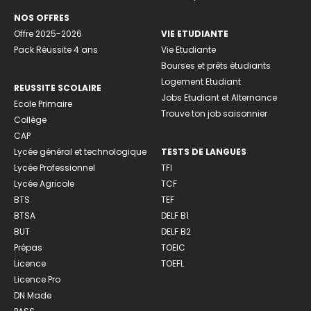
NOS OFFRES
Offre 2025-2026
VIE ETUDIANTE
Pack Réussite 4 ans
Vie Etudiante
Bourses et prêts étudiants
Logement Etudiant
REUSSITE SCOLAIRE
Jobs Etudiant et Alternance
Ecole Primaire
Trouve ton job saisonnier
Collège
CAP
Lycée général et technologique
TESTS DE LANGUES
Lycée Professionnel
TFI
Lycée Agricole
TCF
BTS
TEF
BTSA
DELF B1
BUT
DELF B2
Prépas
TOEIC
Licence
TOEFL
Licence Pro
DN Made