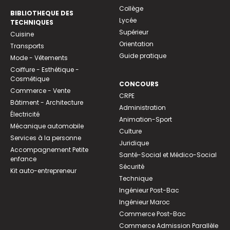
Collège
BIBLIOTHEQUE DES
Lycée
TECHNIQUES
Supérieur
Cuisine
Orientation
Transports
Guide pratique
Mode - Vêtements
Coiffure - Esthétique -
Cosmétique
CONCOURS
Commerce - Vente
CRPE
Bâtiment - Architecture
Administration
Électricité
Animation-Sport
Mécanique automobile
Culture
Services à la personne
Juridique
Accompagnement Petite
Santé-Social et Médico-Social
enfance
Sécurité
Kit auto-entrepreneur
Technique
Ingénieur Post-Bac
Ingénieur Maroc
Commerce Post-Bac
Commerce Admission Parallèle