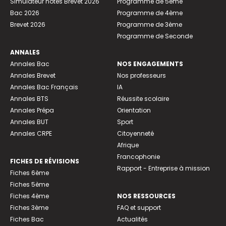
Simulateur notes Brevet 2026
Programme de 5ème
Bac 2026
Programme de 4ème
Brevet 2026
Programme de 3ème
Programme de Seconde
ANNALES
Annales Bac
NOS ENGAGEMENTS
Annales Brevet
Nos professeurs
Annales Bac Français
IA
Annales BTS
Réussite scolaire
Annales Prépa
Orientation
Annales BUT
Sport
Annales CRPE
Citoyenneté
Afrique
Francophonie
FICHES DE RÉVISIONS
Rapport - Entreprise à mission
Fiches 6ème
Fiches 5ème
Fiches 4ème
NOS RESSOURCES
Fiches 3ème
FAQ et support
Fiches Bac
Actualités