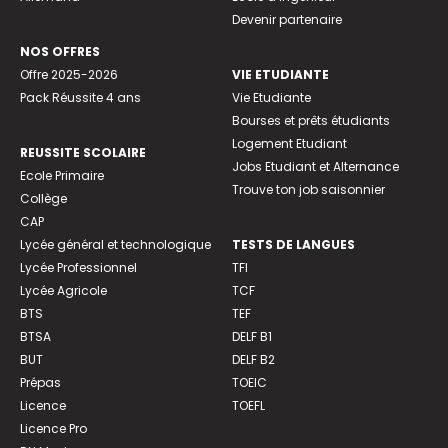
Devenir partenaire
NOS OFFRES
Offre 2025-2026
VIE ETUDIANTE
Pack Réussite 4 ans
Vie Etudiante
Bourses et prêts étudiants
Logement Etudiant
REUSSITE SCOLAIRE
Jobs Etudiant et Alternance
Ecole Primaire
Trouve ton job saisonnier
Collège
CAP
Lycée général et technologique
TESTS DE LANGUES
Lycée Professionnel
TFI
Lycée Agricole
TCF
BTS
TEF
BTSA
DELF B1
BUT
DELF B2
Prépas
TOEIC
Licence
TOEFL
Licence Pro