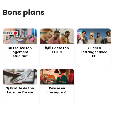
Bons plans
🛌 Trouve ton
💂🏻 Passe ton
✈️ Pars à
logement
TOEIC
l'étranger avec
étudiant
EF
🗞️ Profite de ton
Révise en
kiosque Presse
musique 🎶