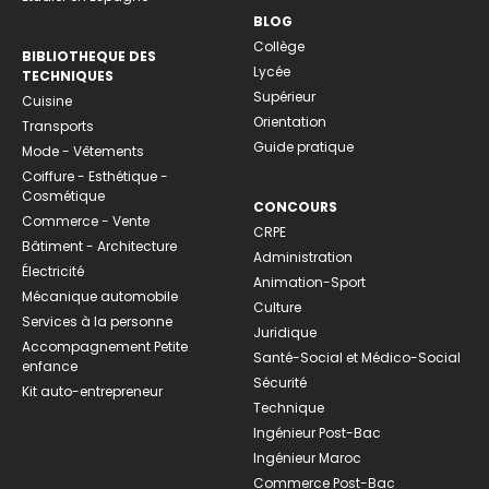
BLOG
Collège
BIBLIOTHEQUE DES
Lycée
TECHNIQUES
Supérieur
Cuisine
Orientation
Transports
Guide pratique
Mode - Vêtements
Coiffure - Esthétique -
Cosmétique
CONCOURS
Commerce - Vente
CRPE
Bâtiment - Architecture
Administration
Électricité
Animation-Sport
Mécanique automobile
Culture
Services à la personne
Juridique
Accompagnement Petite
Santé-Social et Médico-Social
enfance
Sécurité
Kit auto-entrepreneur
Technique
Ingénieur Post-Bac
Ingénieur Maroc
Commerce Post-Bac