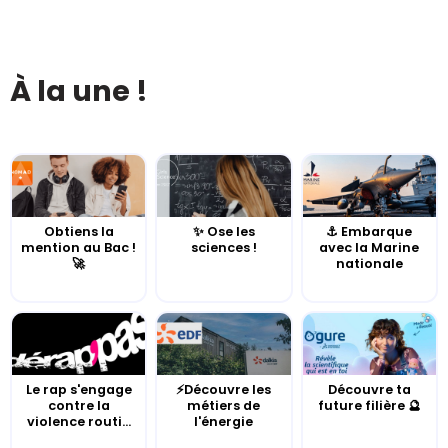
À la une !
Obtiens la
✨ Ose les
⚓️ Embarque
mention au Bac !
sciences !
avec la Marine
🚀
nationale
Le rap s'engage
⚡Découvre les
Découvre ta
contre la
métiers de
future filière 🔮
violence routi...
l'énergie