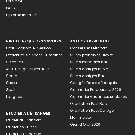
DN Made
PASS
Diplome infirmier
BIBLIOTHEQUE DES SAVOIRS
ASTUCES RÉVISIONS
Droit-Economie-Gestion
Conseils et Méthodo
Littérature-Sciences Humaines
Sujets probables Brevet
Sciences
Sujets Probables Bac
Arts-Design-Spectacle
Sujets corrigés Brevet
Santé
Sujets corrigés Bac
Social
Corrigés Bac de Français
Sport
Calendrier Parcoursup 2026
Langues
Calendrier vacances scolaires
Orientation Post Bac
Orientation Post Collège
ETUDIER À L’ÉTRANGER
Mon master
Etudier au Canada
Grand Oral 2026
Etudier en Suisse
Etudier en Espagne