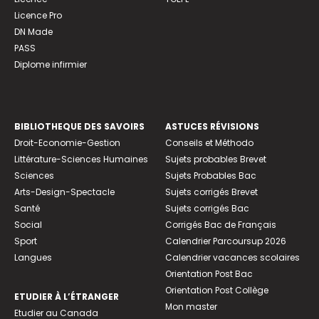
Licence Pro
DN Made
PASS
Diplome infirmier
BIBLIOTHEQUE DES SAVOIRS
ASTUCES RÉVISIONS
Droit-Economie-Gestion
Conseils et Méthodo
Littérature-Sciences Humaines
Sujets probables Brevet
Sciences
Sujets Probables Bac
Arts-Design-Spectacle
Sujets corrigés Brevet
Santé
Sujets corrigés Bac
Social
Corrigés Bac de Français
Sport
Calendrier Parcoursup 2026
Langues
Calendrier vacances scolaires
Orientation Post Bac
Orientation Post Collège
ETUDIER À L’ÉTRANGER
Mon master
Etudier au Canada