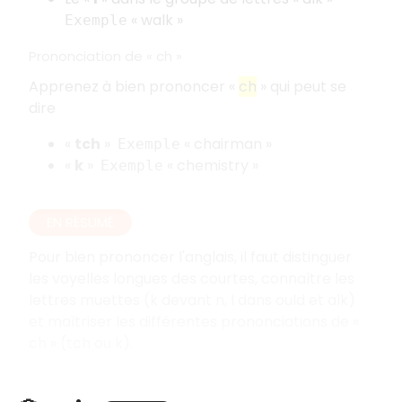
« walk »
Exemple
Prononciation de « ch »
Apprenez à bien prononcer «
ch
» qui peut se
dire
«
tch
»
« chairman »
Exemple
«
k
»
« chemistry »
Exemple
EN RÉSUMÉ
Pour bien prononcer l'anglais, il faut distinguer
les voyelles longues des courtes, connaître les
lettres muettes (k devant n, l dans ould et alk)
et maîtriser les différentes prononciations de «
ch » (tch ou k).