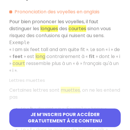
Prononciation des voyelles en anglais
Pour bien prononcer les voyelles, il faut
distinguer les
longues
des
courtes
sinon vous
risquez des confusions qui nuisent au sens.
Exemple
« I am six feet tall and am quite fit ». Le son « i » de
«
feet
» est
long
contrairement à «
fit
» dont le « i
»
court
ressemble plus à un « é » français qu'à un
« i ».
Lettres muettes
Certaines lettres sont
muettes
, on ne les entend
pas
Le «
k
» devant « n »
« know »
Exemple
JE M’INSCRIS POUR ACCÉDER
Le «
l
» dans le groupe de lettres « ould »
GRATUITEMENT À CE CONTENU
« could »
Exemple
Le «
l
» dans le groupe de lettres « alk »