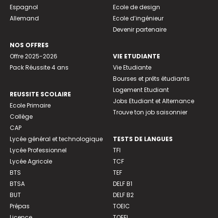
Espagnol
Ecole de design
Allemand
Ecole d’ingénieur
Devenir partenaire
NOS OFFRES
Offre 2025-2026
VIE ETUDIANTE
Pack Réussite 4 ans
Vie Etudiante
Bourses et prêts étudiants
Logement Etudiant
REUSSITE SCOLAIRE
Jobs Etudiant et Alternance
Ecole Primaire
Trouve ton job saisonnier
Collège
CAP
Lycée général et technologique
TESTS DE LANGUES
Lycée Professionnel
TFI
Lycée Agricole
TCF
BTS
TEF
BTSA
DELF B1
BUT
DELF B2
Prépas
TOEIC
Licence
TOEFL