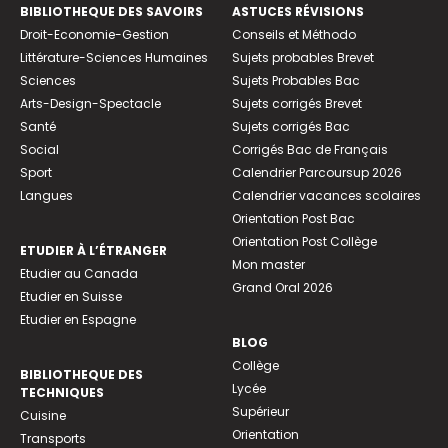
BIBLIOTHEQUE DES SAVOIRS
ASTUCES RÉVISIONS
Droit-Economie-Gestion
Conseils et Méthodo
Littérature-Sciences Humaines
Sujets probables Brevet
Sciences
Sujets Probables Bac
Arts-Design-Spectacle
Sujets corrigés Brevet
Santé
Sujets corrigés Bac
Social
Corrigés Bac de Français
Sport
Calendrier Parcoursup 2026
Langues
Calendrier vacances scolaires
Orientation Post Bac
Orientation Post Collège
ETUDIER À L’ÉTRANGER
Mon master
Etudier au Canada
Grand Oral 2026
Etudier en Suisse
Etudier en Espagne
BLOG
Collège
BIBLIOTHEQUE DES
Lycée
TECHNIQUES
Supérieur
Cuisine
Orientation
Transports