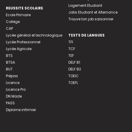
Logement Etudiant
REUSSITE SCOLAIRE
Jobs Etudiant et Alternance
Ecole Primaire
Trouve ton job saisonnier
Collège
CAP
Lycée général et technologique
TESTS DE LANGUES
Lycée Professionnel
TFI
Lycée Agricole
TCF
BTS
TEF
BTSA
DELF B1
BUT
DELF B2
Prépas
TOEIC
Licence
TOEFL
Licence Pro
DN Made
PASS
Diplome infirmier