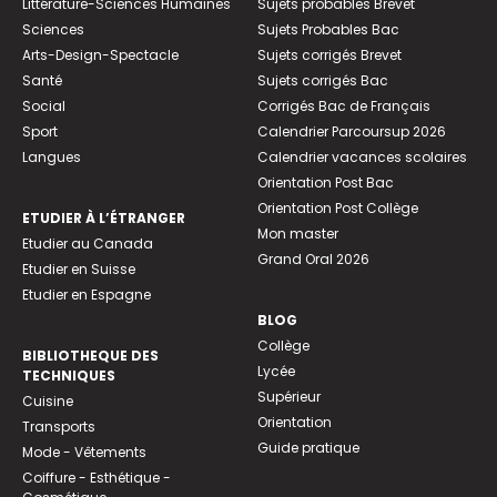
Littérature-Sciences Humaines
Sujets probables Brevet
Sciences
Sujets Probables Bac
Arts-Design-Spectacle
Sujets corrigés Brevet
Santé
Sujets corrigés Bac
Social
Corrigés Bac de Français
Sport
Calendrier Parcoursup 2026
Langues
Calendrier vacances scolaires
Orientation Post Bac
Orientation Post Collège
ETUDIER À L’ÉTRANGER
Mon master
Etudier au Canada
Grand Oral 2026
Etudier en Suisse
Etudier en Espagne
BLOG
Collège
BIBLIOTHEQUE DES
Lycée
TECHNIQUES
Supérieur
Cuisine
Orientation
Transports
Guide pratique
Mode - Vêtements
Coiffure - Esthétique -