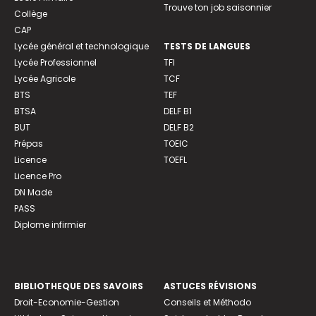
Trouve ton job saisonnier
Collège
CAP
Lycée général et technologique
TESTS DE LANGUES
Lycée Professionnel
TFI
Lycée Agricole
TCF
BTS
TEF
BTSA
DELF B1
BUT
DELF B2
Prépas
TOEIC
Licence
TOEFL
Licence Pro
DN Made
PASS
Diplome infirmier
BIBLIOTHEQUE DES SAVOIRS
ASTUCES RÉVISIONS
Droit-Economie-Gestion
Conseils et Méthodo