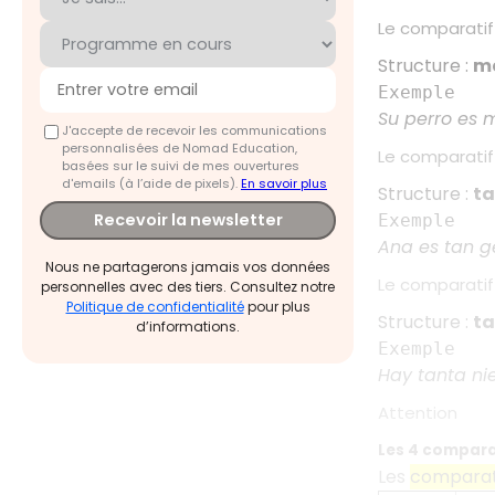
Le comparatif 
Structure :
me
Exemple
Su perro es 
J'accepte de recevoir les communications
personnalisées de Nomad Education,
Le comparatif 
basées sur le suivi de mes ouvertures
d'emails (à l’aide de pixels).
En savoir plus
Structure :
ta
Recevoir la newsletter
Exemple
Ana es tan g
Nous ne partagerons jamais vos données
Le comparatif
personnelles avec des tiers. Consultez notre
Politique de confidentialité
pour plus
Structure :
ta
d’informations.
Exemple
Hay tanta ni
Attention
Les 4 comparat
Les
comparati