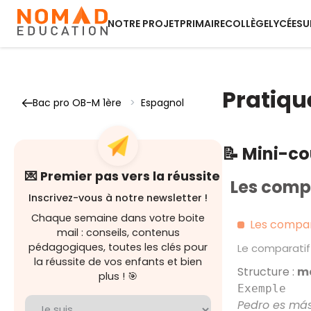
NOTRE PROJET
PRIMAIRE
COLLÈGE
LYCÉE
SU
Pratiqu
Bac pro OB-M 1ère
>
Espagnol
📝 Mini-c
💌 Premier pas vers la réussite
Les comp
Inscrivez-vous à notre newsletter !
Chaque semaine dans votre boite
Les compar
mail : conseils, contenus
pédagogiques, toutes les clés pour
Le comparatif
la réussite de vos enfants et bien
Structure :
má
plus ! 🎯
Exemple
Pedro es más