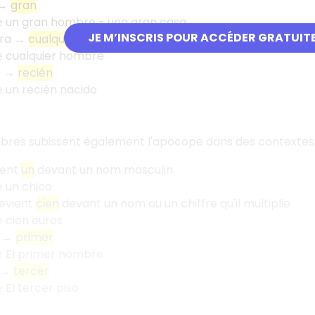
 →
gran
un gran hombre - una gran casa
e
JE M’INSCRIS POUR ACCÉDER GRATUIT
era →
cualquier
cualquier hombre
e
e →
recién
un recién nacido
e
bres subissent également l'apocope dans des contextes s
ient
un
devant un nom masculin
un chico
e
devient
cien
devant un nom ou un chiffre qu'il multiplie
cien euros
e
o →
primer
El primer hombre
e
 →
tercer
El tercer piso
e