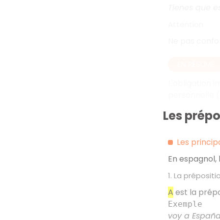
Tienes que es
Attention
Ne pas confo
EN RÉSUMÉ
L'obligation i
personnelle (a
Les prépo
Les princip
En espagnol, 
1. La prépositi
A
est la prép
Exemple
voy a Españ