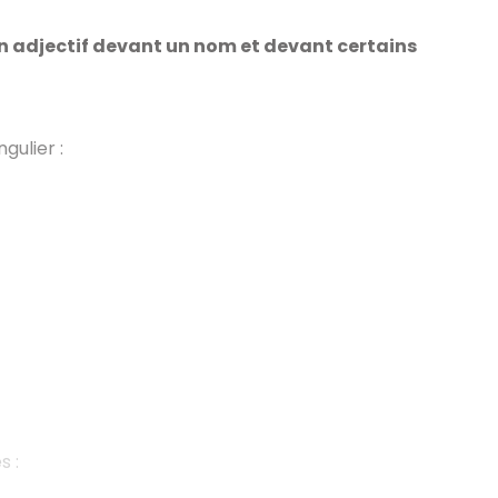
'un adjectif devant un nom et devant certains
gulier :
s :