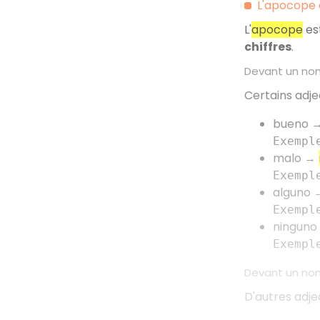
L'apocope 
L'
apocope
es
chiffres
.
Devant un nom
Certains adje
bueno 
Exempl
malo →
Exempl
alguno
Exempl
ningun
Exempl
Devant un nom
D'autres adje