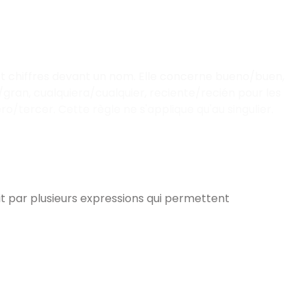
s et chiffres devant un nom. Elle concerne bueno/buen,
gran, cualquiera/cualquier, reciente/recién pour les
ro/tercer. Cette règle ne s'applique qu'au singulier.
t par plusieurs expressions qui permettent