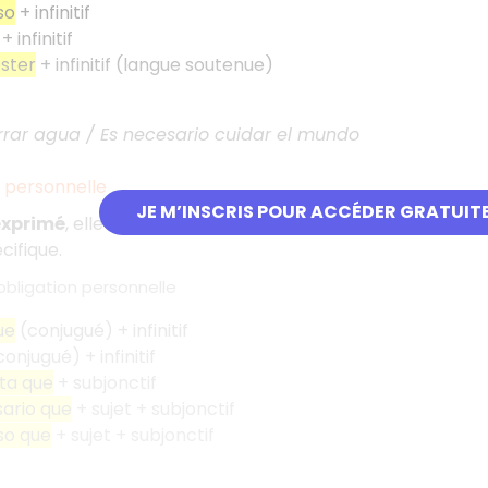
so
+ infinitif
+ infinitif
ster
+ infinitif (langue soutenue)
rar agua / Es necesario cuidar el mundo
n personnelle
JE M’INSCRIS POUR ACCÉDER GRATUIT
 exprimé
, elle concerne quelqu'un en particulier et se tra
ifique.
obligation personnelle
ue
(conjugué) + infinitif
onjugué) + infinitif
ta que
+ subjonctif
ario que
+ sujet + subjonctif
so que
+ sujet + subjonctif