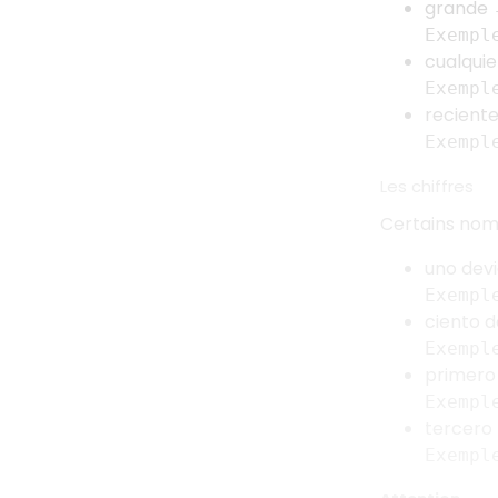
grande
Exempl
cualqui
Exempl
recient
Exempl
Les chiffres
Certains nom
uno dev
Exempl
ciento 
Exempl
primer
Exempl
tercero
Exempl