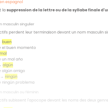
en espagnol
t la
suppression de la lettre ou de la syllabe finale d
 masculin singulier
ctifs perdent leur terminaison devant un nom masculin sin
→
buen
el buen momento
e
mal
un mal año
e
 →
algún
algún amigo
e
o →
ningún
ningún problema
e
 masculin ou féminin
ctifs subissent l'apocope devant les noms des deux genre