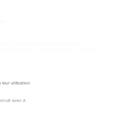
oin
.
ta", "es necesario" + infinitif. L'obligation
u "hace falta que", "es necesario que" + subjonctif.
leur utilisation.
truit avec A.