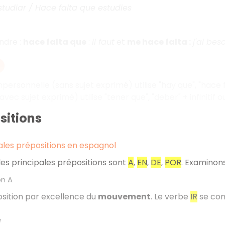
tudiar / Hace falta que estudies
ndre :
hace falta que
:
il faut
et
me hace falta :
j'ai bes
mpersonnelle (sans sujet exprimé) utilise "hay que", "hace fal
vec sujet exprimé) utilise "tener que", "deber" + infinitif o
sitions
ales prépositions en espagnol
les principales prépositions sont
A
,
EN
,
DE
,
POR
. Examinons 
on A
osition par excellence du
mouvement
. Le verbe
IR
se cons
a