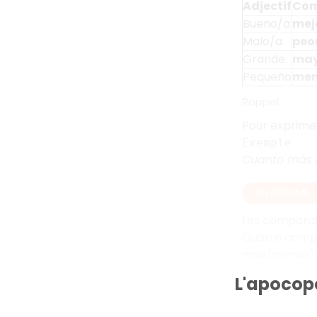
Adjectif
Comp
Bueno/a
mej
Malo/a
peo
Grande
may
Pequeño
men
Rappel
Pour exprim
Exemple
Cuanto más 
EN RÉSUMÉ
Les comparati
Quatre compar
más/menos" e
L'apocop