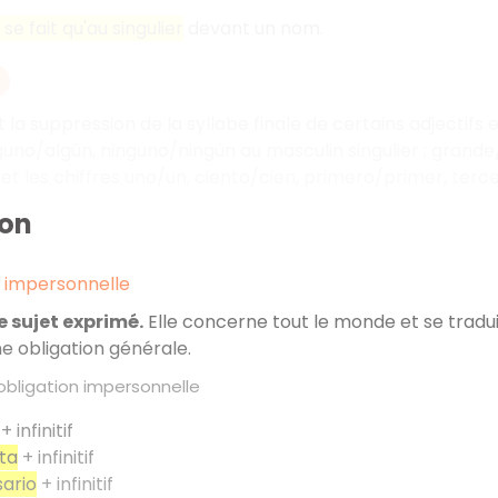
e fait qu'au singulier
devant un nom.
 la suppression de la syllabe finale de certains adjectif
uno/algún, ninguno/ningún au masculin singulier ; grande/
 et les chiffres uno/un, ciento/cien, primero/primer, terce
ion
n impersonnelle
de sujet exprimé.
Elle concerne tout le monde et se tradui
e obligation générale.
obligation impersonnelle
+ infinitif
ta
+ infinitif
ario
+ infinitif