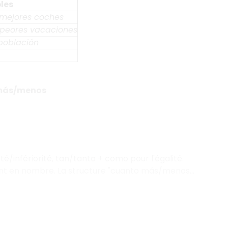
les
 mejores coches
s peores vacaciones
población
 más/menos
é/infériorité, tan/tanto + como pour l'égalité.
nt en nombre. La structure "cuanto más/menos...