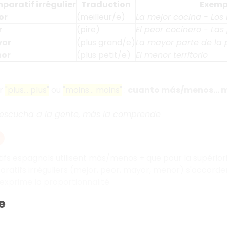
aratif irrégulier
Traduction
Exemp
or
(meilleur/e)
La mejor cocina - Los
r
(pire)
El peor cocinero - La
or
(plus grand/e)
La mayor parte de la 
or
(plus petit/e)
El menor territorio
er
"plus... plus"
ou
"moins... moins"
:
cuanto más/menos...
escucha a la gente, más la comprende
fs espagnols utilisent más/menos + que pour la supériorit
atifs irréguliers (mejor, peor, mayor, menor) s'accorde
xprime la proportionnalité.
e