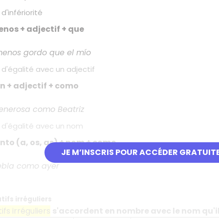
d'infériorité
nos + adjectif + que
menos gordo que el mío
d'égalité avec un adjectif
n + adjectif + como
enerosa como Beatriz
 d'égalité avec un nom
nto (a, os, as) + nom + como
JE M’INSCRIS POUR ACCÉDER GRATUIT
ebla como ayer
ifs irréguliers
fs irréguliers
s'accordent en nombre avec le nom qu'i