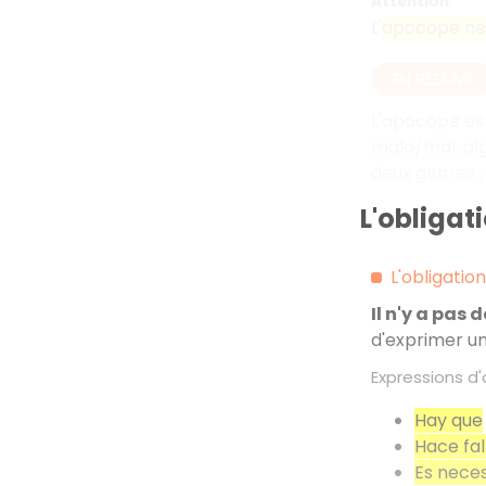
Attention
L'
apocope ne s
EN RÉSUMÉ
L'apocope est
malo/mal, alg
deux genres ;
L'obligat
L'obligatio
Il n'y a pas 
d'exprimer un
Expressions d'
Hay que
Hace fal
Es neces