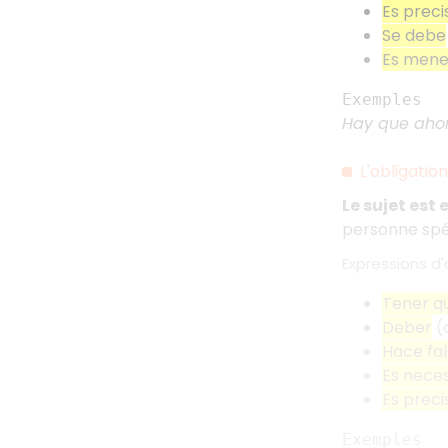
Es preci
Se debe
Es mene
Exemples
Hay que ahor
L'obligatio
Le sujet est
personne spéc
Expressions d'
Tener q
Deber
(c
Hace fal
Es neces
Es preci
Exemples