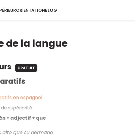
PÉRIEUR
ORIENTATION
BLOG
e de la langue
ours
GRATUIT
aratifs
atifs en espagnol
 de supériorité
s + adjectif + que
 alto que su hermano