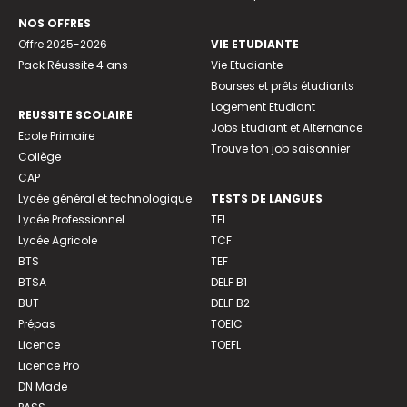
NOS OFFRES
Offre 2025-2026
VIE ETUDIANTE
Pack Réussite 4 ans
Vie Etudiante
Bourses et prêts étudiants
Logement Etudiant
REUSSITE SCOLAIRE
Jobs Etudiant et Alternance
Ecole Primaire
Trouve ton job saisonnier
Collège
CAP
Lycée général et technologique
TESTS DE LANGUES
Lycée Professionnel
TFI
Lycée Agricole
TCF
BTS
TEF
BTSA
DELF B1
BUT
DELF B2
Prépas
TOEIC
Licence
TOEFL
Licence Pro
DN Made