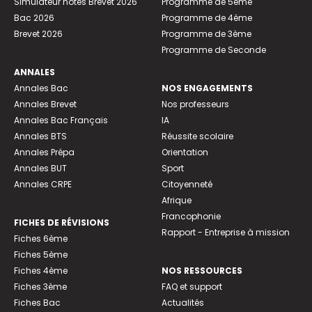
Simulateur notes Brevet 2026
Programme de 5ème
Bac 2026
Programme de 4ème
Brevet 2026
Programme de 3ème
Programme de Seconde
ANNALES
Annales Bac
NOS ENGAGEMENTS
Annales Brevet
Nos professeurs
Annales Bac Français
IA
Annales BTS
Réussite scolaire
Annales Prépa
Orientation
Annales BUT
Sport
Annales CRPE
Citoyenneté
Afrique
Francophonie
FICHES DE RÉVISIONS
Rapport - Entreprise à mission
Fiches 6ème
Fiches 5ème
Fiches 4ème
NOS RESSOURCES
Fiches 3ème
FAQ et support
Fiches Bac
Actualités