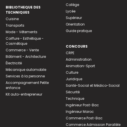
Collège
BIBLIOTHEQUE DES
Lycée
TECHNIQUES
Supérieur
Cuisine
Orientation
Transports
Guide pratique
Mode - Vêtements
Coiffure - Esthétique -
Cosmétique
CONCOURS
Commerce - Vente
CRPE
Bâtiment - Architecture
Administration
Électricité
Animation-Sport
Mécanique automobile
Culture
Services à la personne
Juridique
Accompagnement Petite
Santé-Social et Médico-Social
enfance
Sécurité
Kit auto-entrepreneur
Technique
Ingénieur Post-Bac
Ingénieur Maroc
Commerce Post-Bac
Commerce Admission Parallèle