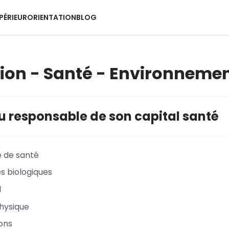
PÉRIEUR
ORIENTATION
BLOG
ion - Santé - Environneme
du responsable de son capital santé
 de santé
s biologiques
l
physique
ions