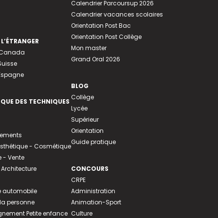
Calendrier Parcoursup 2026
Calendrier vacances scolaires
Orientation Post Bac
Orientation Post Collège
 L’ÉTRANGER
Mon master
u Canada
Grand Oral 2026
Suisse
 Espagne
BLOG
Collège
EQUE DES TECHNIQUES
Lycée
Supérieur
Orientation
tements
Guide pratique
 Esthétique - Cosmétique
- Vente
 Architecture
CONCOURS
CRPE
 automobile
Administration
 la personne
Animation-Sport
ement Petite enfance
Culture