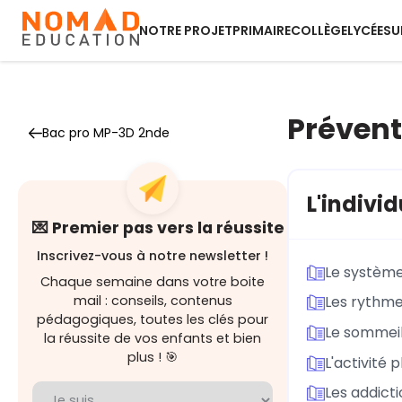
NOTRE PROJET
PRIMAIRE
COLLÈGE
LYCÉE
SU
Prévent
Bac pro MP-3D 2nde
L'indivi
💌 Premier pas vers la réussite
Inscrivez-vous à notre newsletter !
Le système
Chaque semaine dans votre boite
mail : conseils, contenus
Les rythme
pédagogiques, toutes les clés pour
Le sommei
la réussite de vos enfants et bien
plus ! 🎯
L'activité 
Les addict