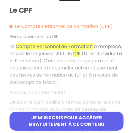
Le CPF
Le Compte Personnel de Formation (CPF)
Remplacement du DIF
Le
Compte Personnel de Formation
a remplacé,
depuis le 1er janvier 2015, le
DIF
(Droit Individuel à
la Formation). C'est un compte qui permet à
chaque salarié d'accumuler automatiquement
des heures de formation au fur et à mesure de
son temps de travail.
Accumulation des heures
Un salarié qui travaille à temps complet sur une
année complète accumule
24 heures de
formation
. Tous les salariés disposent d'un CPF
JE M’INSCRIS POUR ACCÉDER
individuel tout au long de leur carrière, de
GRATUITEMENT À CE CONTENU
l'entrée sur le marché du travail à la retraite.