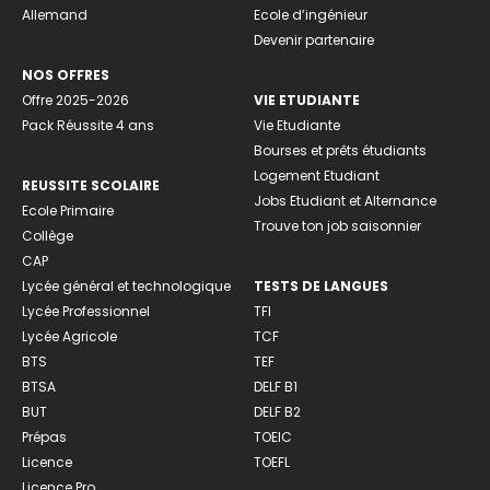
Allemand
Ecole d’ingénieur
Devenir partenaire
NOS OFFRES
Offre 2025-2026
VIE ETUDIANTE
Pack Réussite 4 ans
Vie Etudiante
Bourses et prêts étudiants
Logement Etudiant
REUSSITE SCOLAIRE
Jobs Etudiant et Alternance
Ecole Primaire
Trouve ton job saisonnier
Collège
CAP
Lycée général et technologique
TESTS DE LANGUES
Lycée Professionnel
TFI
Lycée Agricole
TCF
BTS
TEF
BTSA
DELF B1
BUT
DELF B2
Prépas
TOEIC
Licence
TOEFL
Licence Pro