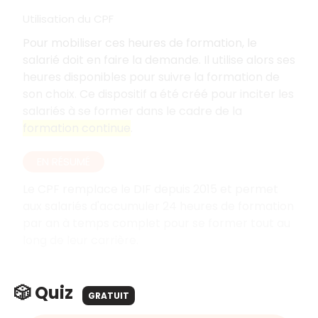
Utilisation du CPF
Pour mobiliser ces heures de formation, le
salarié doit en faire la demande. Il utilise alors ses
heures disponibles pour suivre la formation de
son choix. Ce dispositif a été créé pour inciter les
salariés à se former dans le cadre de la
formation continue
.
EN RÉSUMÉ
Le CPF remplace le DIF depuis 2015 et permet
aux salariés d'accumuler 24 heures de formation
par an à temps complet pour se former tout au
long de leur carrière.
🎲 Quiz
GRATUIT