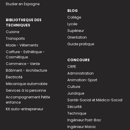
Etudier en Espagne
BLOG
Collège
BIBLIOTHEQUE DES
Lycée
TECHNIQUES
Supérieur
Cuisine
Orientation
Transports
Guide pratique
Mode - Vêtements
Coiffure - Esthétique -
Cosmétique
CONCOURS
Commerce - Vente
CRPE
Bâtiment - Architecture
Administration
Électricité
Animation-Sport
Mécanique automobile
Culture
Services à la personne
Juridique
Accompagnement Petite
Santé-Social et Médico-Social
enfance
Sécurité
Kit auto-entrepreneur
Technique
Ingénieur Post-Bac
Ingénieur Maroc