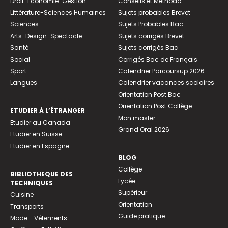
Droit-Economie-Gestion
Conseils et Méthodo
Littérature-Sciences Humaines
Sujets probables Brevet
Sciences
Sujets Probables Bac
Arts-Design-Spectacle
Sujets corrigés Brevet
Santé
Sujets corrigés Bac
Social
Corrigés Bac de Français
Sport
Calendrier Parcoursup 2026
Langues
Calendrier vacances scolaires
Orientation Post Bac
Orientation Post Collège
ETUDIER À L’ÉTRANGER
Mon master
Etudier au Canada
Grand Oral 2026
Etudier en Suisse
Etudier en Espagne
BLOG
Collège
BIBLIOTHEQUE DES
Lycée
TECHNIQUES
Supérieur
Cuisine
Orientation
Transports
Guide pratique
Mode - Vêtements