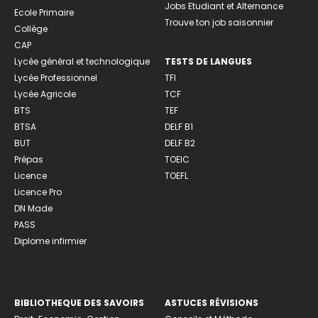
Jobs Etudiant et Alternance
Ecole Primaire
Trouve ton job saisonnier
Collège
CAP
Lycée général et technologique
TESTS DE LANGUES
Lycée Professionnel
TFI
Lycée Agricole
TCF
BTS
TEF
BTSA
DELF B1
BUT
DELF B2
Prépas
TOEIC
Licence
TOEFL
Licence Pro
DN Made
PASS
Diplome infirmier
BIBLIOTHEQUE DES SAVOIRS
ASTUCES RÉVISIONS