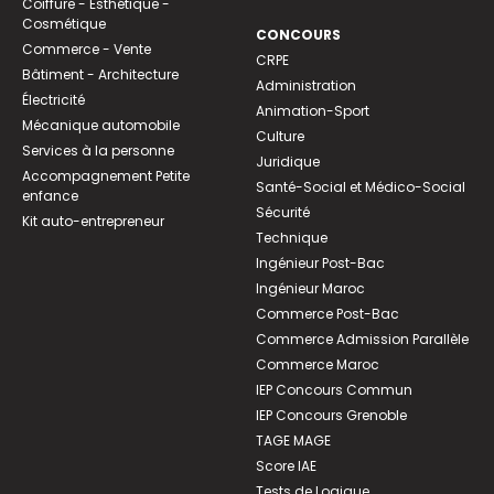
Coiffure - Esthétique -
Cosmétique
CONCOURS
Commerce - Vente
CRPE
Bâtiment - Architecture
Administration
Électricité
Animation-Sport
Mécanique automobile
Culture
Services à la personne
Juridique
Accompagnement Petite
Santé-Social et Médico-Social
enfance
Sécurité
Kit auto-entrepreneur
Technique
Ingénieur Post-Bac
Ingénieur Maroc
Commerce Post-Bac
Commerce Admission Parallèle
Commerce Maroc
IEP Concours Commun
IEP Concours Grenoble
TAGE MAGE
Score IAE
Tests de Logique