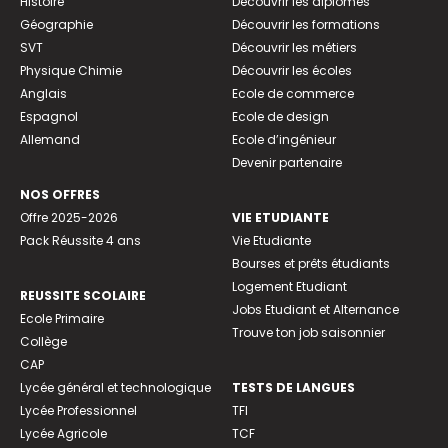
Histoire
Découvrir les diplômes
Géographie
Découvrir les formations
SVT
Découvrir les métiers
Physique Chimie
Découvrir les écoles
Anglais
Ecole de commerce
Espagnol
Ecole de design
Allemand
Ecole d’ingénieur
Devenir partenaire
NOS OFFRES
Offre 2025-2026
VIE ETUDIANTE
Pack Réussite 4 ans
Vie Etudiante
Bourses et prêts étudiants
Logement Etudiant
REUSSITE SCOLAIRE
Jobs Etudiant et Alternance
Ecole Primaire
Trouve ton job saisonnier
Collège
CAP
Lycée général et technologique
TESTS DE LANGUES
Lycée Professionnel
TFI
Lycée Agricole
TCF