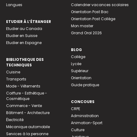
Langues
Calendrier vacances scolaires
Orientation Post Bac
Orientation Post Collège
ETUDIER À L’ÉTRANGER
Mon master
Etudier au Canada
Grand Oral 2026
Etudier en Suisse
Etudier en Espagne
BLOG
Collège
BIBLIOTHEQUE DES
Lycée
TECHNIQUES
Supérieur
Cuisine
Orientation
Transports
Guide pratique
Mode - Vêtements
Coiffure - Esthétique -
Cosmétique
CONCOURS
Commerce - Vente
CRPE
Bâtiment - Architecture
Administration
Électricité
Animation-Sport
Mécanique automobile
Culture
Services à la personne
Juridique