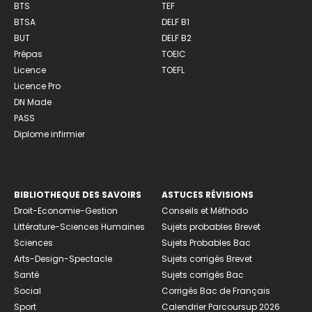
BTS
TEF
BTSA
DELF B1
BUT
DELF B2
Prépas
TOEIC
Licence
TOEFL
Licence Pro
DN Made
PASS
Diplome infirmier
BIBLIOTHEQUE DES SAVOIRS
ASTUCES RÉVISIONS
Droit-Economie-Gestion
Conseils et Méthodo
Littérature-Sciences Humaines
Sujets probables Brevet
Sciences
Sujets Probables Bac
Arts-Design-Spectacle
Sujets corrigés Brevet
Santé
Sujets corrigés Bac
Social
Corrigés Bac de Français
Sport
Calendrier Parcoursup 2026