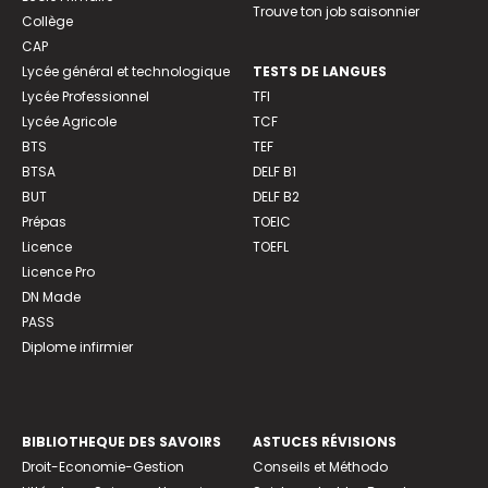
Trouve ton job saisonnier
Collège
CAP
Lycée général et technologique
TESTS DE LANGUES
Lycée Professionnel
TFI
Lycée Agricole
TCF
BTS
TEF
BTSA
DELF B1
BUT
DELF B2
Prépas
TOEIC
Licence
TOEFL
Licence Pro
DN Made
PASS
Diplome infirmier
BIBLIOTHEQUE DES SAVOIRS
ASTUCES RÉVISIONS
Droit-Economie-Gestion
Conseils et Méthodo