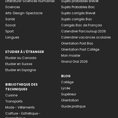
Littérature-Sciences Humaines
Sujets probables Brevet
Sciences
Sujets Probables Bac
Arts-Design-Spectacle
Sujets corrigés Brevet
Santé
Sujets corrigés Bac
Social
Corrigés Bac de Français
Sport
Calendrier Parcoursup 2026
Langues
Calendrier vacances scolaires
Orientation Post Bac
Orientation Post Collège
ETUDIER À L’ÉTRANGER
Mon master
Etudier au Canada
Grand Oral 2026
Etudier en Suisse
Etudier en Espagne
BLOG
Collège
BIBLIOTHEQUE DES
Lycée
TECHNIQUES
Supérieur
Cuisine
Orientation
Transports
Guide pratique
Mode - Vêtements
Coiffure - Esthétique -