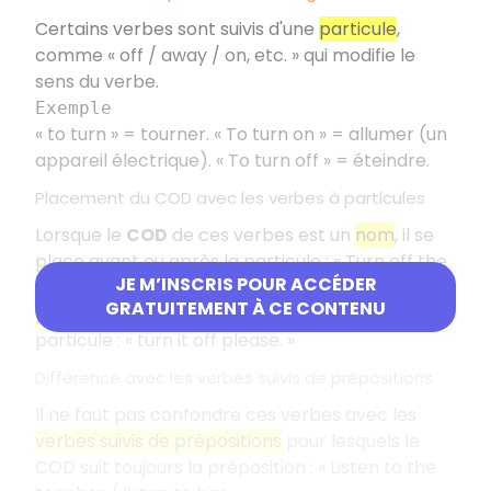
Certains verbes sont suivis d'une
particule
,
comme « off / away / on, etc. » qui modifie le
sens du verbe.
Exemple
« to turn » = tourner. « To turn on » = allumer (un
appareil électrique). « To turn off » = éteindre.
Placement du COD avec les verbes à particules
Lorsque le
COD
de ces verbes est un
nom
, il se
place avant ou après la particule : « Turn off the
JE M’INSCRIS POUR ACCÉDER
TV/ turn the TV off ». En revanche si c'est un
GRATUITEMENT À CE CONTENU
pronom
, il se place obligatoirement avant la
particule : « turn it off please. »
Différence avec les verbes suivis de prépositions
Il ne faut pas confondre ces verbes avec les
verbes suivis de prépositions
pour lesquels le
COD suit toujours la préposition : « Listen to the