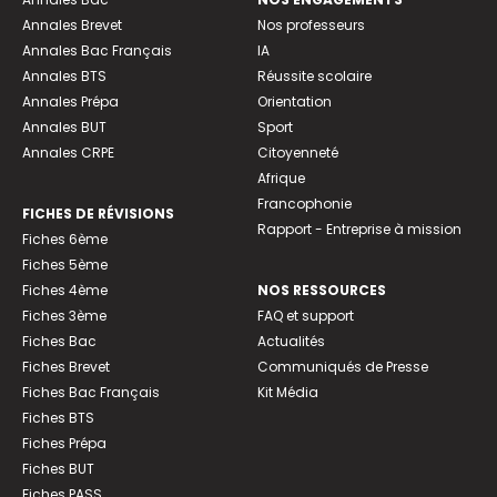
Annales Brevet
Nos professeurs
Annales Bac Français
IA
Annales BTS
Réussite scolaire
Annales Prépa
Orientation
Annales BUT
Sport
Annales CRPE
Citoyenneté
Afrique
Francophonie
FICHES DE RÉVISIONS
Rapport - Entreprise à mission
Fiches 6ème
Fiches 5ème
Fiches 4ème
NOS RESSOURCES
Fiches 3ème
FAQ et support
Fiches Bac
Actualités
Fiches Brevet
Communiqués de Presse
Fiches Bac Français
Kit Média
Fiches BTS
Fiches Prépa
Fiches BUT
Fiches PASS