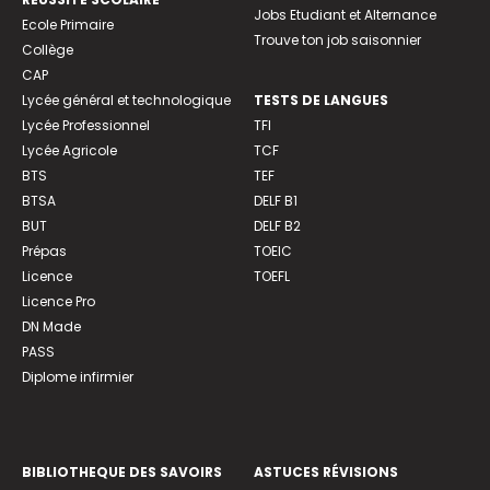
Jobs Etudiant et Alternance
Ecole Primaire
Trouve ton job saisonnier
Collège
CAP
Lycée général et technologique
TESTS DE LANGUES
Lycée Professionnel
TFI
Lycée Agricole
TCF
BTS
TEF
BTSA
DELF B1
BUT
DELF B2
Prépas
TOEIC
Licence
TOEFL
Licence Pro
DN Made
PASS
Diplome infirmier
BIBLIOTHEQUE DES SAVOIRS
ASTUCES RÉVISIONS