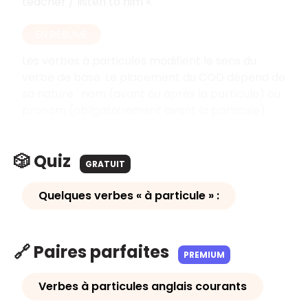
teacher / listen to him ».
EN RÉSUMÉ
Les verbes à particules modifient le sens du
verbe de base. Le placement du COD dépend de
sa nature : nom (avant ou après la particule) ou
pronom (obligatoirement avant la particule).
🎲 Quiz
GRATUIT
Quelques verbes « à particule » :
🔗 Paires parfaites
PREMIUM
Verbes à particules anglais courants