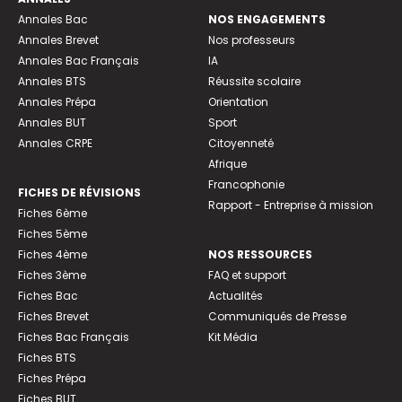
Annales Bac
NOS ENGAGEMENTS
Annales Brevet
Nos professeurs
Annales Bac Français
IA
Annales BTS
Réussite scolaire
Annales Prépa
Orientation
Annales BUT
Sport
Annales CRPE
Citoyenneté
Afrique
Francophonie
FICHES DE RÉVISIONS
Rapport - Entreprise à mission
Fiches 6ème
Fiches 5ème
Fiches 4ème
NOS RESSOURCES
Fiches 3ème
FAQ et support
Fiches Bac
Actualités
Fiches Brevet
Communiqués de Presse
Fiches Bac Français
Kit Média
Fiches BTS
Fiches Prépa
Fiches BUT