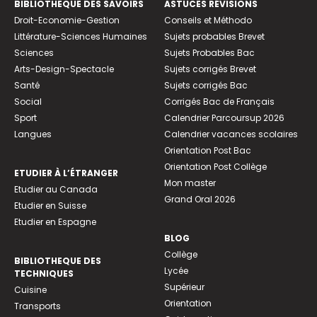
BIBLIOTHEQUE DES SAVOIRS
ASTUCES RÉVISIONS
Droit-Economie-Gestion
Conseils et Méthodo
Littérature-Sciences Humaines
Sujets probables Brevet
Sciences
Sujets Probables Bac
Arts-Design-Spectacle
Sujets corrigés Brevet
Santé
Sujets corrigés Bac
Social
Corrigés Bac de Français
Sport
Calendrier Parcoursup 2026
Langues
Calendrier vacances scolaires
Orientation Post Bac
Orientation Post Collège
ETUDIER À L’ÉTRANGER
Mon master
Etudier au Canada
Grand Oral 2026
Etudier en Suisse
Etudier en Espagne
BLOG
Collège
BIBLIOTHEQUE DES
Lycée
TECHNIQUES
Supérieur
Cuisine
Orientation
Transports