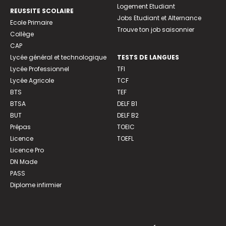
Logement Etudiant
REUSSITE SCOLAIRE
Jobs Etudiant et Alternance
Ecole Primaire
Trouve ton job saisonnier
Collège
CAP
Lycée général et technologique
TESTS DE LANGUES
Lycée Professionnel
TFI
Lycée Agricole
TCF
BTS
TEF
BTSA
DELF B1
BUT
DELF B2
Prépas
TOEIC
Licence
TOEFL
Licence Pro
DN Made
PASS
Diplome infirmier