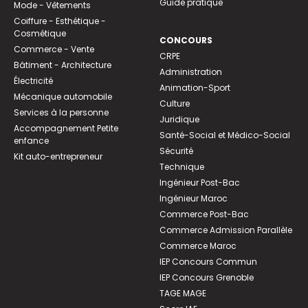
Guide pratique
Mode - Vêtements
Coiffure - Esthétique -
Cosmétique
CONCOURS
Commerce - Vente
CRPE
Bâtiment - Architecture
Administration
Électricité
Animation-Sport
Mécanique automobile
Culture
Services à la personne
Juridique
Accompagnement Petite
Santé-Social et Médico-Social
enfance
Sécurité
Kit auto-entrepreneur
Technique
Ingénieur Post-Bac
Ingénieur Maroc
Commerce Post-Bac
Commerce Admission Parallèle
Commerce Maroc
IEP Concours Commun
IEP Concours Grenoble
TAGE MAGE