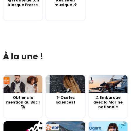
🗞️ Profite de ton
Révise en
kiosque Presse
musique 🎶
À la une !
Obtiens la
✨ Ose les
⚓️ Embarque
mention au Bac !
sciences !
avec la Marine
🚀
nationale