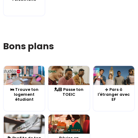
Bons plans
🛌 Trouve ton
💂🏻 Passe ton
✈️ Pars à
logement
TOEIC
l'étranger avec
étudiant
EF