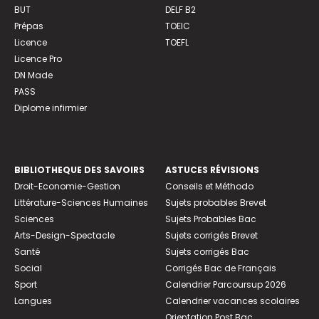
BUT
DELF B2
Prépas
TOEIC
Licence
TOEFL
Licence Pro
DN Made
PASS
Diplome infirmier
BIBLIOTHEQUE DES SAVOIRS
ASTUCES RÉVISIONS
Droit-Economie-Gestion
Conseils et Méthodo
Littérature-Sciences Humaines
Sujets probables Brevet
Sciences
Sujets Probables Bac
Arts-Design-Spectacle
Sujets corrigés Brevet
Santé
Sujets corrigés Bac
Social
Corrigés Bac de Français
Sport
Calendrier Parcoursup 2026
Langues
Calendrier vacances scolaires
Orientation Post Bac