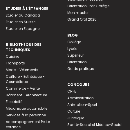
Orientation Post Collège
ETUDIER À L’ÉTRANGER
Mon master
Etudier au Canada
Grand Oral 2026
Etudier en Suisse
Etudier en Espagne
BLOG
Collège
BIBLIOTHEQUE DES
Lycée
TECHNIQUES
Supérieur
Cuisine
Orientation
Transports
Guide pratique
Mode - Vêtements
Coiffure - Esthétique -
Cosmétique
CONCOURS
Commerce - Vente
CRPE
Bâtiment - Architecture
Administration
Électricité
Animation-Sport
Mécanique automobile
Culture
Services à la personne
Juridique
Accompagnement Petite
Santé-Social et Médico-Social
enfance