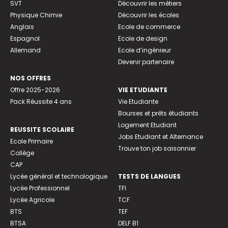
SVT
Découvrir les métiers
Physique Chimie
Découvrir les écoles
Anglais
Ecole de commerce
Espagnol
Ecole de design
Allemand
Ecole d’ingénieur
Devenir partenaire
NOS OFFRES
Offre 2025-2026
VIE ETUDIANTE
Pack Réussite 4 ans
Vie Etudiante
Bourses et prêts étudiants
Logement Etudiant
REUSSITE SCOLAIRE
Jobs Etudiant et Alternance
Ecole Primaire
Trouve ton job saisonnier
Collège
CAP
Lycée général et technologique
TESTS DE LANGUES
Lycée Professionnel
TFI
Lycée Agricole
TCF
BTS
TEF
BTSA
DELF B1