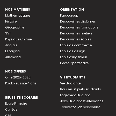
NOS MATIÈRES
ORIENTATION
Mathématiques
Parcoursup
Histoire
Découvrir les diplômes
Géographie
Découvrir les formations
SVT
Découvrir les métiers
Physique Chimie
Découvrir les écoles
Anglais
Ecole de commerce
Espagnol
Ecole de design
Allemand
Ecole d’ingénieur
Devenir partenaire
NOS OFFRES
Offre 2025-2026
VIE ETUDIANTE
Pack Réussite 4 ans
Vie Etudiante
Bourses et prêts étudiants
Logement Etudiant
REUSSITE SCOLAIRE
Jobs Etudiant et Alternance
Ecole Primaire
Trouve ton job saisonnier
Collège
CAP