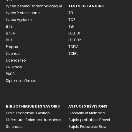
Lycée général et technologique
TESTS DE LANGUES
Lycée Professionnel
TFI
Lycée Agricole
TCF
BTS
TEF
BTSA
DELF B1
BUT
DELF B2
Prépas
TOEIC
Licence
TOEFL
Licence Pro
DN Made
PASS
Diplome infirmier
BIBLIOTHEQUE DES SAVOIRS
ASTUCES RÉVISIONS
Droit-Economie-Gestion
Conseils et Méthodo
Littérature-Sciences Humaines
Sujets probables Brevet
Sciences
Sujets Probables Bac