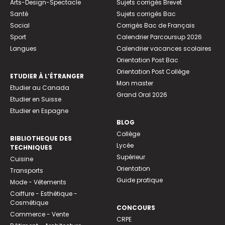
Arts-Design-Spectacle
Sujets corrigés Brevet
Santé
Sujets corrigés Bac
Social
Corrigés Bac de Français
Sport
Calendrier Parcoursup 2026
Langues
Calendrier vacances scolaires
Orientation Post Bac
Orientation Post Collège
ETUDIER À L’ÉTRANGER
Mon master
Etudier au Canada
Grand Oral 2026
Etudier en Suisse
Etudier en Espagne
BLOG
Collège
BIBLIOTHEQUE DES
Lycée
TECHNIQUES
Supérieur
Cuisine
Orientation
Transports
Guide pratique
Mode - Vêtements
Coiffure - Esthétique -
Cosmétique
CONCOURS
Commerce - Vente
CRPE