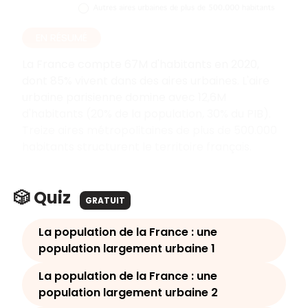
EN RÉSUMÉ
La France compte 67M d'habitants en 2020,
dont 85% vivent dans des aires urbaines. L'aire
urbaine parisienne domine avec 12,6M
d'habitants (20% de la population, 30% du PIB).
Treize aires métropolitaines de plus de 500.000
habitants structurent le territoire français.
🎲 Quiz
GRATUIT
La population de la France : une
population largement urbaine 1
La population de la France : une
population largement urbaine 2