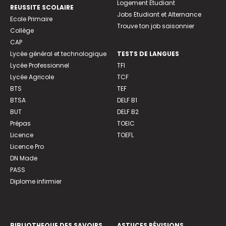
Logement Etudiant
REUSSITE SCOLAIRE
Jobs Etudiant et Alternance
Ecole Primaire
Trouve ton job saisonnier
Collège
CAP
Lycée général et technologique
TESTS DE LANGUES
Lycée Professionnel
TFI
Lycée Agricole
TCF
BTS
TEF
BTSA
DELF B1
BUT
DELF B2
Prépas
TOEIC
Licence
TOEFL
Licence Pro
DN Made
PASS
Diplome infirmier
BIBLIOTHEQUE DES SAVOIRS
ASTUCES RÉVISIONS