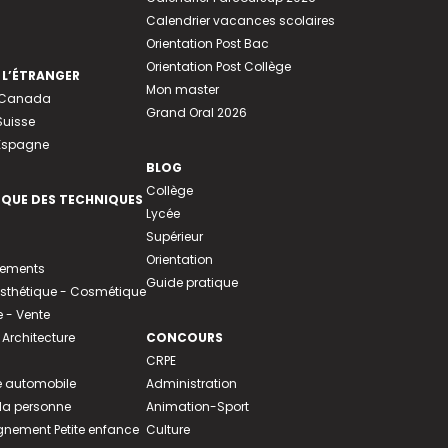
Calendrier vacances scolaires
Orientation Post Bac
Orientation Post Collège
 L’ÉTRANGER
Mon master
u Canada
Grand Oral 2026
Suisse
 Espagne
BLOG
Collège
EQUE DES TECHNIQUES
Lycée
Supérieur
Orientation
tements
Guide pratique
 Esthétique - Cosmétique
- Vente
 Architecture
CONCOURS
CRPE
 automobile
Administration
 la personne
Animation-Sport
ement Petite enfance
Culture