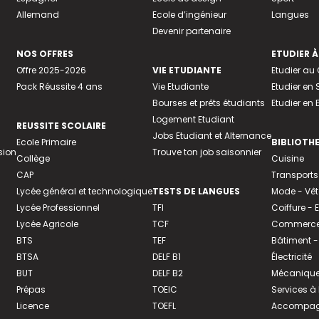
Allemand
Ecole d’ingénieur
Langues
Devenir partenaire
NOS OFFRES
ETUDIER À
Offre 2025-2026
VIE ETUDIANTE
Etudier a
Pack Réussite 4 ans
Vie Etudiante
Etudier en 
Bourses et prêts étudiants
Etudier en
Logement Etudiant
REUSSITE SCOLAIRE
Jobs Etudiant et Alternance
Ecole Primaire
BIBLIOTH
sion
Trouve ton job saisonnier
Collège
Cuisine
CAP
Transports
Lycée général et technologique
TESTS DE LANGUES
Mode - Vê
Lycée Professionnel
TFI
Coiffure -
Lycée Agricole
TCF
Commerce 
BTS
TEF
Bâtiment -
BTSA
DELF B1
Électricité
BUT
DELF B2
Mécanique
Prépas
TOEIC
Services à
Licence
TOEFL
Accompagn