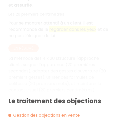
et
assurée
.
Les 20 premiers centimètres
Pour se montrer attentif à un client, il est
recommandé de le
regarder dans les yeux
et de
ne pas s'éloigner de lui.
EN RÉSUMÉ
La méthode des 4 x 20 structure l'approche
client : soigner l'apparence (20 premières
secondes), adopter des gestes d'ouverture (20
premiers gestes), utiliser des formules de
politesse (20 premiers mots), et maintenir le
contact visuel (20 premiers centimètres).
Le traitement des objections
Gestion des objections en vente