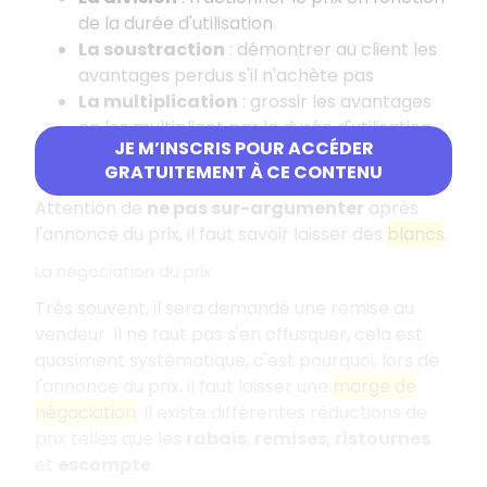
de la durée d'utilisation
La soustraction
: démontrer au client les
avantages perdus s'il n'achète pas
La multiplication
: grossir les avantages
en les multipliant par la durée d'utilisation
JE M’INSCRIS POUR ACCÉDER
Conseils après l'annonce du prix
GRATUITEMENT À CE CONTENU
Attention de
ne pas sur-argumenter
après
l'annonce du prix, il faut savoir laisser des
blancs
.
La négociation du prix
Très souvent, il sera demandé une remise au
vendeur. Il ne faut pas s'en offusquer, cela est
quasiment systématique, c'est pourquoi, lors de
l'annonce du prix, il faut laisser une
marge de
négociation
. Il existe différentes réductions de
prix telles que les
rabais
,
remises
,
ristournes
et
escompte
.