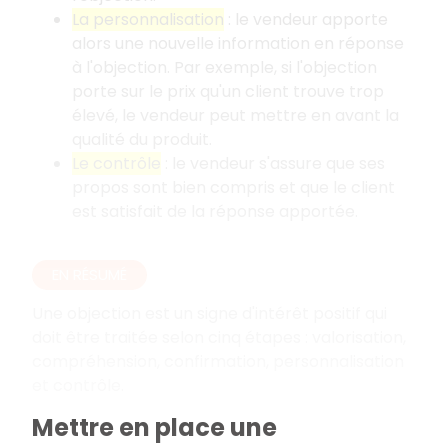
La personnalisation
: le vendeur apporte
alors une nouvelle information en réponse
à l'objection. Par exemple, si l'objection
porte sur le prix qu'un client trouve trop
élevé, le vendeur peut mettre en avant la
qualité du produit.
Le contrôle
: le vendeur s'assure que ses
propos sont bien compris et que le client
est satisfait de la réponse apportée.
EN RÉSUMÉ
Une objection est un signe d'intérêt positif qui
doit être traitée selon cinq étapes : valorisation,
compréhension, confirmation, personnalisation
et contrôle.
Mettre en place une