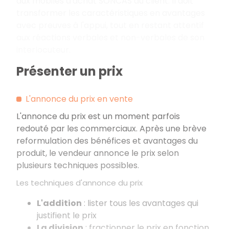
aux mobiles d'achat SONCAS du client. Il doit
transformer les caractéristiques en avantages
avec preuves à l'appui, tout en restant attentif
aux réactions verbales et non-verbales de son
interlocuteur.
Présenter un prix
L'annonce du prix en vente
L'annonce du prix est un moment parfois
redouté par les commerciaux. Après une brève
reformulation des bénéfices et avantages du
produit, le vendeur annonce le prix selon
plusieurs techniques possibles.
Les techniques d'annonce du prix
L'addition
: lister tous les avantages qui
justifient le prix
La division
: fractionner le prix en fonction