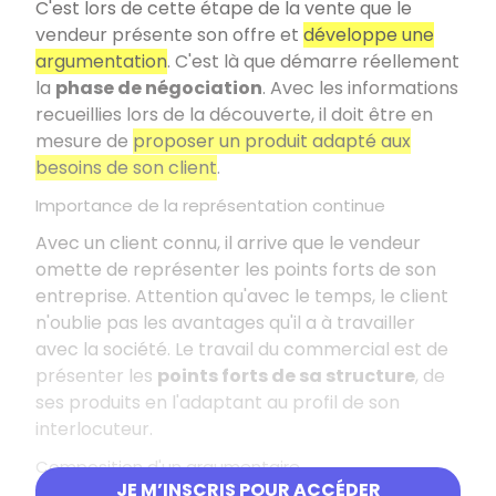
C'est lors de cette étape de la vente que le
vendeur présente son offre et
développe une
argumentation
. C'est là que démarre réellement
la
phase de négociation
. Avec les informations
recueillies lors de la découverte, il doit être en
mesure de
proposer un produit adapté aux
besoins de son client
.
Importance de la représentation continue
Avec un client connu, il arrive que le vendeur
omette de représenter les points forts de son
entreprise. Attention qu'avec le temps, le client
n'oublie pas les avantages qu'il a à travailler
avec la société. Le travail du commercial est de
présenter les
points forts de sa structure
, de
ses produits en l'adaptant au profil de son
interlocuteur.
Composition d'un argumentaire
JE M’INSCRIS POUR ACCÉDER