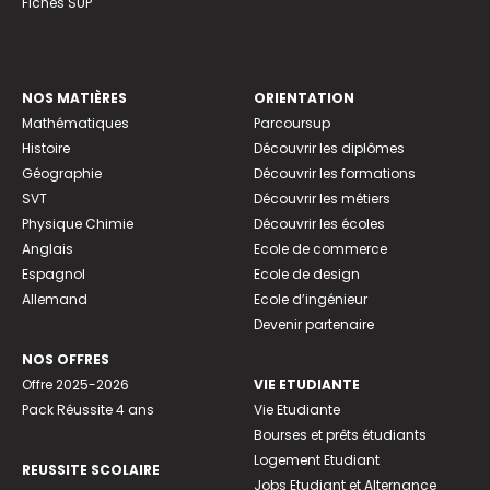
Fiches SUP
NOS MATIÈRES
ORIENTATION
Mathématiques
Parcoursup
Histoire
Découvrir les diplômes
Géographie
Découvrir les formations
SVT
Découvrir les métiers
Physique Chimie
Découvrir les écoles
Anglais
Ecole de commerce
Espagnol
Ecole de design
Allemand
Ecole d’ingénieur
Devenir partenaire
NOS OFFRES
Offre 2025-2026
VIE ETUDIANTE
Pack Réussite 4 ans
Vie Etudiante
Bourses et prêts étudiants
Logement Etudiant
REUSSITE SCOLAIRE
Jobs Etudiant et Alternance