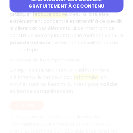
GRATUITEMENT À CE CONTENU
commercial doit, en plus d'un bon relationnel,
pratiquer
l'écoute active
, c'est-à-dire être
extrêmement concentré et attentif à ce que dit
le client car ces éléments lui permettront de
construire son argumentaire le moment venu. La
prise de notes
est vivement conseillée lors de
cette étape.
Validation de la compréhension
Lorsqu'il estime avoir recueilli suffisamment
d'éléments, le vendeur doit
reformuler
en
synthétisant les besoins du client pour
valider
sa bonne compréhension
.
EN RÉSUMÉ
La découverte permet de collecter des
informations sur les motivations et freins du
client. La méthode SONCAS aide à identifier les