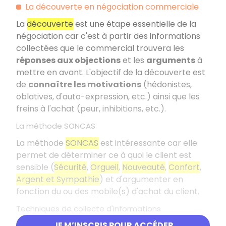
La découverte en négociation commerciale
La
découverte
est une étape essentielle de la
négociation car c'est à partir des informations
collectées que le commercial trouvera les
réponses aux objections
et les
arguments
à
mettre en avant. L'objectif de la découverte est
de
connaître les motivations
(hédonistes,
oblatives, d'auto-expression, etc.) ainsi que les
freins à l'achat (peur, inhibitions, etc.).
La méthode SONCAS
La méthode
SONCAS
est intéressante car elle
permet de déterminer ce à quoi le client est
sensible (
Sécurité
,
Orgueil
,
Nouveauté
,
Confort
,
Argent et Sympathie
) et d'argumenter en
fonction du ou des mobile(s) d'achat du client.
Techniques de collecte d'informations
JE M’INSCRIS POUR ACCÉDER
Pour obtenir des informations pertinentes, le