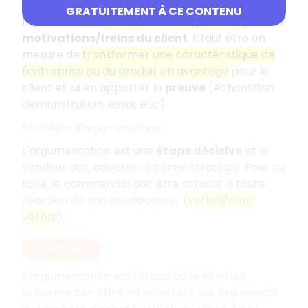
Un argumentaire est composé d'arguments
GRATUITEMENT À CE CONTENU
répondant aux
mobiles d'achat (SONCAS)
et aux
motivations/freins du client
. Il faut être en
mesure de
transformer une caractéristique de
l'entreprise ou du produit en avantage
pour le
client et lui en apporter la
preuve
(échantillon,
démonstration, essai, etc.)
Stratégie d'argumentation
L'argumentation est une
étape décisive
et le
vendeur doit adopter la bonne stratégie. Pour ce
faire, le commercial doit être attentif à toute
réaction de son interlocuteur (
verbal/non-
verbal
).
EN RÉSUMÉ
L'argumentation est l'étape où le vendeur
présente son offre en adaptant ses arguments