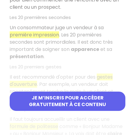
client ou un prospect.
Les 20 premières secondes
Un consommateur juge un vendeur à sa
première impression
. Les 20 premières
secondes sont primordiales. Il est donc très
important de soigner son
apparence
et sa
présentation
.
Les 20 premiers gestes
Il est recommandé d'opter pour des
gestes
d'ouverture
. Par exemple, un vendeur doit
spontanément tendre la main à un client et
JE M’INSCRIS POUR ACCÉDER
éviter de croiser les bras.
GRATUITEMENT À CE CONTENU
Les 20 premiers mots
Il faut toujours accueillir un client avec une
formule de politesse
comme « Bonjour Madame
» ou « Bonjour Monsieur ». La voix doit être
claire