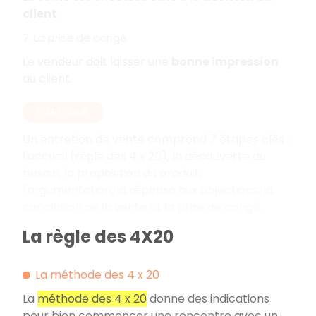
client
.
7. La prise de congé
Le vendeur doit laisser une
bonne impression
au client.
EN RÉSUMÉ
Un entretien de vente comprend 7 étapes clés :
l'accueil (règle des 4 x 20), la découverte du
besoin, la proposition du produit,
l'argumentation, la réponse aux objections, la
conclusion de la vente et la prise de congé.
La règle des 4X20
La méthode des 4 x 20
La
méthode des 4 x 20
donne des indications
pour bien commencer une rencontre avec un