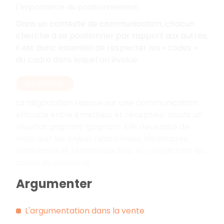
L'importance du positionnement
Dans un contexte de communication, chacun
cherche à se positionner par rapport aux autres,
il est donc essentiel de respecter les « codes »
du cadre dans lequel on évolue.
EN RÉSUMÉ
La négociation repose sur une communication
efficace entre émetteur et récepteur visant un
résultat gagnant-gagnant. Elle nécessite de
maîtriser les enjeux relationnels, identitaires,
d'influence et territoriaux tout en respectant les
codes du contexte.
Argumenter
L'argumentation dans la vente