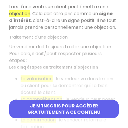
Lors d'une vente, un client peut émettre une
objection
. Cela doit être pris comme un
signe
d'intérêt
, c'est-à-dire un signe positif. Il ne faut
jamais prendre personnellement une objection.
Traitement d'une objection
Un vendeur doit toujours traiter une objection.
Pour cela, il doit/peut respecter plusieurs
étapes :
Les cinq étapes du traitement d'objection
La valorisation
: le vendeur va dans le sens
du client pour lui démontrer qu'il a bien
écouté le client.
La compréhension
: le vendeur peut poser
JE M’INSCRIS POUR ACCÉDER
des questions pour mieux préciser l'avis du
GRATUITEMENT À CE CONTENU
client.
La confirmation
: le vendeur reformule
l'objection.