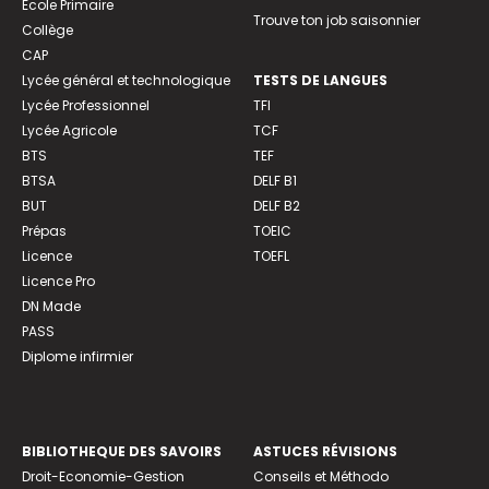
Ecole Primaire
Trouve ton job saisonnier
Collège
CAP
Lycée général et technologique
TESTS DE LANGUES
Lycée Professionnel
TFI
Lycée Agricole
TCF
BTS
TEF
BTSA
DELF B1
BUT
DELF B2
Prépas
TOEIC
Licence
TOEFL
Licence Pro
DN Made
PASS
Diplome infirmier
BIBLIOTHEQUE DES SAVOIRS
ASTUCES RÉVISIONS
Droit-Economie-Gestion
Conseils et Méthodo