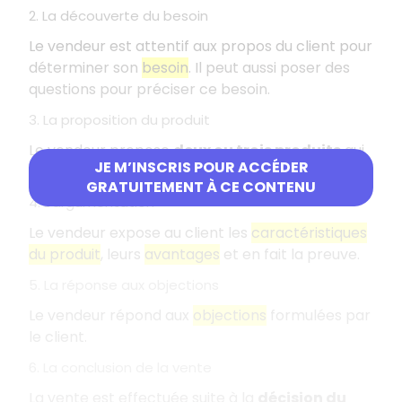
2. La découverte du besoin
Le vendeur est attentif aux propos du client pour
déterminer son
besoin
. Il peut aussi poser des
questions pour préciser ce besoin.
3. La proposition du produit
Le vendeur propose
deux ou trois produits
qui
JE M’INSCRIS POUR ACCÉDER
peuvent satisfaire le besoin du client.
GRATUITEMENT À CE CONTENU
4. L'argumentation
Le vendeur expose au client les
caractéristiques
du produit
, leurs
avantages
et en fait la preuve.
5. La réponse aux objections
Le vendeur répond aux
objections
formulées par
le client.
6. La conclusion de la vente
La vente est effectuée suite à la
décision du