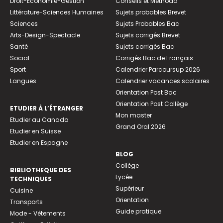
Droit-Economie-Gestion
Conseils et Méthodo
Littérature-Sciences Humaines
Sujets probables Brevet
Sciences
Sujets Probables Bac
Arts-Design-Spectacle
Sujets corrigés Brevet
Santé
Sujets corrigés Bac
Social
Corrigés Bac de Français
Sport
Calendrier Parcoursup 2026
Langues
Calendrier vacances scolaires
Orientation Post Bac
Orientation Post Collège
ETUDIER À L’ÉTRANGER
Mon master
Etudier au Canada
Grand Oral 2026
Etudier en Suisse
Etudier en Espagne
BLOG
Collège
BIBLIOTHEQUE DES
Lycée
TECHNIQUES
Supérieur
Cuisine
Orientation
Transports
Guide pratique
Mode - Vêtements