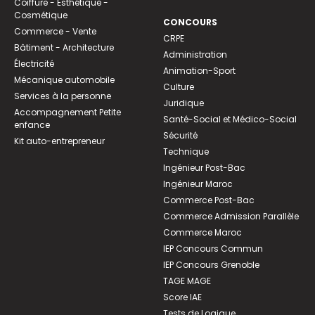
Coiffure - Esthétique -
Cosmétique
CONCOURS
Commerce - Vente
CRPE
Bâtiment - Architecture
Administration
Électricité
Animation-Sport
Mécanique automobile
Culture
Services à la personne
Juridique
Accompagnement Petite
Santé-Social et Médico-Social
enfance
Sécurité
Kit auto-entrepreneur
Technique
Ingénieur Post-Bac
Ingénieur Maroc
Commerce Post-Bac
Commerce Admission Parallèle
Commerce Maroc
IEP Concours Commun
IEP Concours Grenoble
TAGE MAGE
Score IAE
Tests de Logique