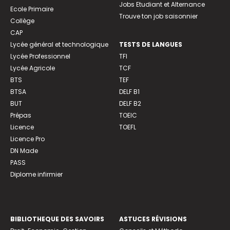
Jobs Etudiant et Alternance
Ecole Primaire
Trouve ton job saisonnier
Collège
CAP
Lycée général et technologique
TESTS DE LANGUES
Lycée Professionnel
TFI
Lycée Agricole
TCF
BTS
TEF
BTSA
DELF B1
BUT
DELF B2
Prépas
TOEIC
Licence
TOEFL
Licence Pro
DN Made
PASS
Diplome infirmier
BIBLIOTHEQUE DES SAVOIRS
ASTUCES RÉVISIONS