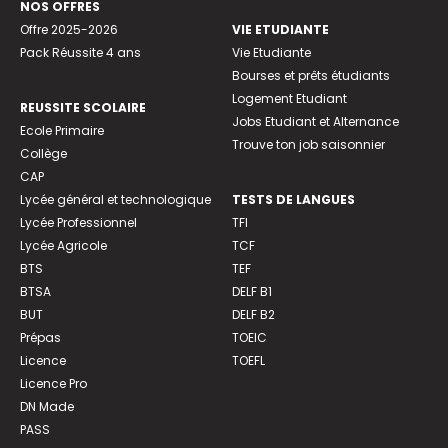
NOS OFFRES
Offre 2025-2026
VIE ETUDIANTE
Pack Réussite 4 ans
Vie Etudiante
Bourses et prêts étudiants
Logement Etudiant
REUSSITE SCOLAIRE
Jobs Etudiant et Alternance
Ecole Primaire
Trouve ton job saisonnier
Collège
CAP
Lycée général et technologique
TESTS DE LANGUES
Lycée Professionnel
TFI
Lycée Agricole
TCF
BTS
TEF
BTSA
DELF B1
BUT
DELF B2
Prépas
TOEIC
Licence
TOEFL
Licence Pro
DN Made
PASS