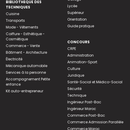
BIBLIOTHEQUE DES
Lycée
TECHNIQUES
Supérieur
Cuisine
Orientation
Transports
Guide pratique
Mode - Vêtements
Coiffure - Esthétique -
Cosmétique
CONCOURS
Commerce - Vente
CRPE
Bâtiment - Architecture
Administration
Électricité
Animation-Sport
Mécanique automobile
Culture
Services à la personne
Juridique
Accompagnement Petite
Santé-Social et Médico-Social
enfance
Sécurité
Kit auto-entrepreneur
Technique
Ingénieur Post-Bac
Ingénieur Maroc
Commerce Post-Bac
Commerce Admission Parallèle
Commerce Maroc