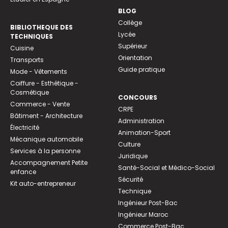
BLOG
Collège
BIBLIOTHEQUE DES
Lycée
TECHNIQUES
Supérieur
Cuisine
Orientation
Transports
Guide pratique
Mode - Vêtements
Coiffure - Esthétique -
Cosmétique
CONCOURS
Commerce - Vente
CRPE
Bâtiment - Architecture
Administration
Électricité
Animation-Sport
Mécanique automobile
Culture
Services à la personne
Juridique
Accompagnement Petite
Santé-Social et Médico-Social
enfance
Sécurité
Kit auto-entrepreneur
Technique
Ingénieur Post-Bac
Ingénieur Maroc
Commerce Post-Bac