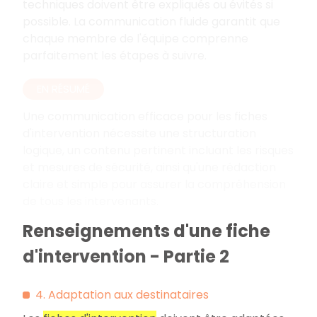
techniques doivent être expliqués ou évités si
possible. La communication fluide garantit que
chaque membre de l'équipe comprenne
parfaitement les étapes à suivre.
EN RÉSUMÉ
Une communication efficace pour les fiches
d'intervention nécessite une structuration
logique, un contenu pertinent incluant les risques
et mesures de sécurité, ainsi qu'une rédaction
claire et simple pour assurer la compréhension
de tous les intervenants.
Renseignements d'une fiche
d'intervention - Partie 2
4. Adaptation aux destinataires