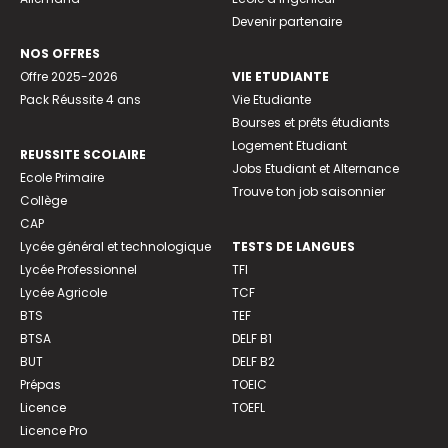
Devenir partenaire
NOS OFFRES
Offre 2025-2026
VIE ETUDIANTE
Pack Réussite 4 ans
Vie Etudiante
Bourses et prêts étudiants
Logement Etudiant
REUSSITE SCOLAIRE
Jobs Etudiant et Alternance
Ecole Primaire
Trouve ton job saisonnier
Collège
CAP
Lycée général et technologique
TESTS DE LANGUES
Lycée Professionnel
TFI
Lycée Agricole
TCF
BTS
TEF
BTSA
DELF B1
BUT
DELF B2
Prépas
TOEIC
Licence
TOEFL
Licence Pro