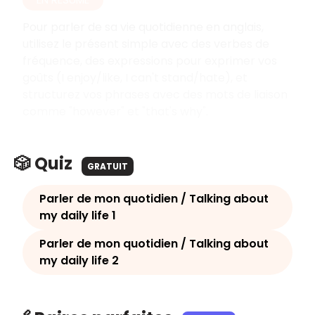
Pour parler de sa vie quotidienne en anglais,
utilisez le présent simple avec des verbes de
fréquence, des expressions pour exprimer vos
goûts (I enjoy/like, I can't stand/hate), et
structurez vos phrases avec des mots de liaison
comme "however" et "that's why".
🎲 Quiz
GRATUIT
Parler de mon quotidien / Talking about
my daily life 1
Parler de mon quotidien / Talking about
my daily life 2