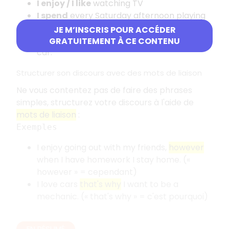
I enjoy / I like
watching TV
I spend
every Saturday afternoon playing
football.
JE M’INSCRIS POUR ACCÉDER
I can't stand / I hate
washing my parents'
GRATUITEMENT À CE CONTENU
car.
Structurer son discours avec des mots de liaison
Ne vous contentez pas de faire des phrases
simples, structurez votre discours à l'aide de
mots de liaison
:
Exemples
I enjoy going out with my friends,
however
when I have homework I stay home. («
however » = cependant)
I love cars
that's why
I want to be a
mechanic. (« that's why » = c'est pourquoi)
EN RÉSUMÉ