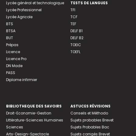
Lycée général et technologique
TESTS DE LANGUES
Lycée Professionnel
TFI
Lycée Agricole
TCF
BTS
TEF
BTSA
DELF B1
BUT
DELF B2
Prépas
TOEIC
Licence
TOEFL
Licence Pro
DN Made
PASS
Diplome infirmier
BIBLIOTHEQUE DES SAVOIRS
ASTUCES RÉVISIONS
Droit-Economie-Gestion
Conseils et Méthodo
Littérature-Sciences Humaines
Sujets probables Brevet
Sciences
Sujets Probables Bac
Arts-Design-Spectacle
Sujets corrigés Brevet