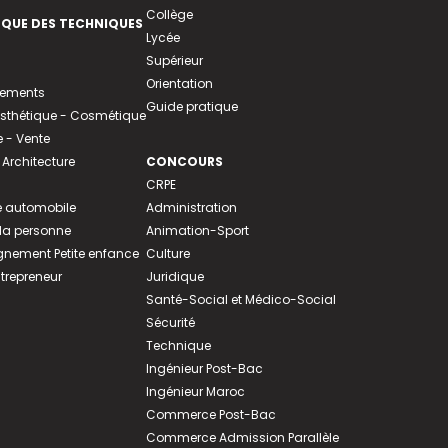
Collège
EQUE DES TECHNIQUES
Lycée
Supérieur
Orientation
tements
Guide pratique
 Esthétique - Cosmétique
- Vente
 Architecture
CONCOURS
CRPE
 automobile
Administration
 la personne
Animation-Sport
ement Petite enfance
Culture
ntrepreneur
Juridique
Santé-Social et Médico-Social
Sécurité
Technique
Ingénieur Post-Bac
Ingénieur Maroc
Commerce Post-Bac
Commerce Admission Parallèle