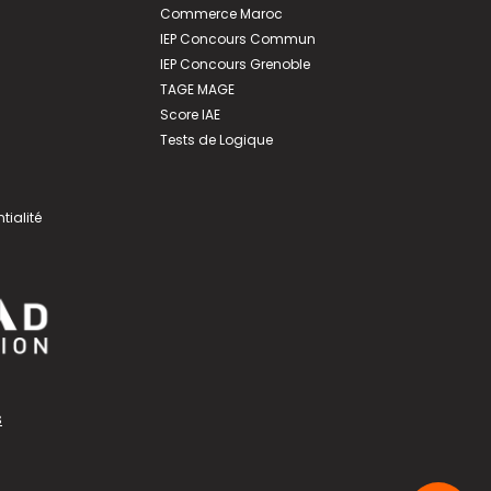
Commerce Maroc
IEP Concours Commun
IEP Concours Grenoble
TAGE MAGE
Score IAE
Tests de Logique
tialité
s