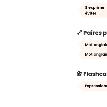
S'exprimer 
éviter
🔗 Paires 
Mot anglais
Mot anglais
📇 Flashc
Expression