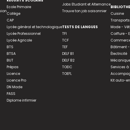
REUSSITE SCOLAIRE
Jobs Etudiant et Alternance
Ecole Primaire
BIBLIOTH
sion
Trouve ton job saisonnier
Collège
Cuisine
CAP
Transports
Lycée général et technologique
TESTS DE LANGUES
Mode - Vê
Lycée Professionnel
TFI
Coiffure -
Lycée Agricole
TCF
Commerce 
BTS
TEF
Bâtiment -
BTSA
DELF B1
Électricité
BUT
DELF B2
Mécanique
Prépas
TOEIC
Services à
Licence
TOEFL
Accompagn
Licence Pro
Kit auto-e
DN Made
PASS
Diplome infirmier