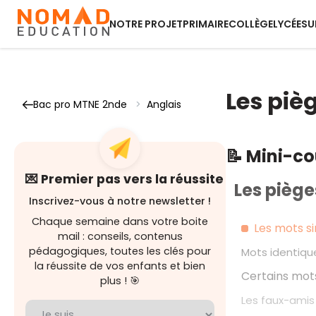
NOTRE PROJET
PRIMAIRE
COLLÈGE
LYCÉE
SU
Les pièg
Bac pro MTNE 2nde
>
Anglais
📝 Mini-c
💌 Premier pas vers la réussite
Les piège
Inscrivez-vous à notre newsletter !
Chaque semaine dans votre boite
Les mots si
mail : conseils, contenus
pédagogiques, toutes les clés pour
Mots identique
la réussite de vos enfants et bien
Certains mots
plus ! 🎯
Les faux-amis