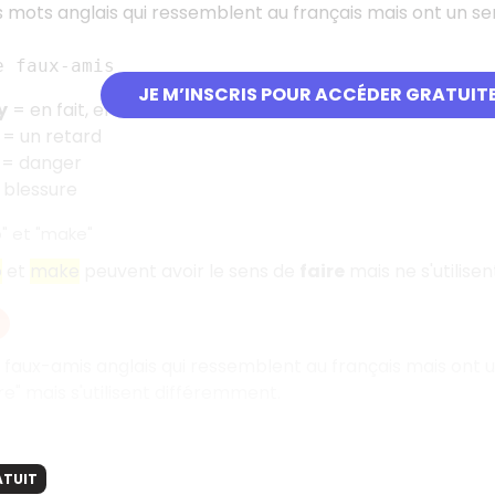
des mots anglais qui ressemblent au français mais ont un se
e faux-amis
JE M’INSCRIS POUR ACCÉDER GRATUIT
y
= en fait, en réalité
= un retard
= danger
blessure
" et "make"
o
et
make
peuvent avoir le sens de
faire
mais ne s'utilise
 faux-amis anglais qui ressemblent au français mais ont un
re" mais s'utilisent différemment.
ATUIT