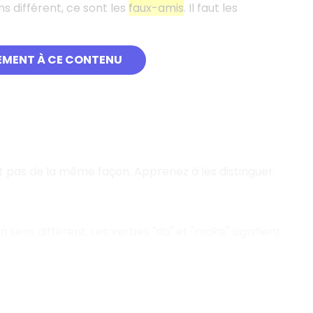
ns différent, ce sont les
faux-amis
. Il faut les
EMENT À CE CONTENU
nt pas de la même façon. Apprenez à les distinguer.
 sens différent. Les verbes "do" et "make" signifient