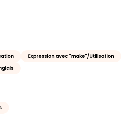
sation
Expression avec "make"/Utilisation
nglais
s