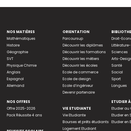
NOS MATIÈRES
ORIENTATION
BIBLIOTH
Mathématiques
Parcoursup
Droit-Eco
Histoire
Découvrir les diplômes
Littératur
Géographie
Découvrir les formations
Sciences
SVT
Découvrir les métiers
Arts-Desig
Physique Chimie
Découvrir les écoles
Santé
Anglais
Ecole de commerce
Social
Espagnol
Ecole de design
Sport
Allemand
Ecole d’ingénieur
Langues
Devenir partenaire
NOS OFFRES
ETUDIER À
Offre 2025-2026
VIE ETUDIANTE
Etudier a
Pack Réussite 4 ans
Vie Etudiante
Etudier en 
Bourses et prêts étudiants
Etudier en
Logement Etudiant