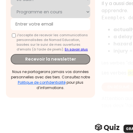
Il y a aussi 
apprendre.
Exemples d
actuall
J'accepte de recevoir les communications
a delay
personnalisées de Nomad Education,
hazard
basées sur le suivi de mes ouvertures
d'emails (à l’aide de pixels).
En savoir plus
injury
= 
Recevoir la newsletter
Les verbes "do
Nous ne partagerons jamais vos données
Les verbes
d
personnelles avec des tiers. Consultez notre
Politique de confidentialité
pour plus
EN RÉSUMÉ
d’informations.
Attention aux
tous deux "fai
🎲 Quiz
GR