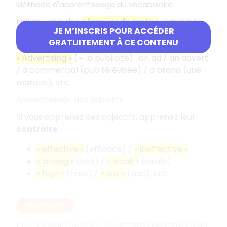
Méthode d'apprentissage du vocabulaire
Faites–vous des
« familles de mots »
regroupés
JE M’INSCRIS POUR ACCÉDER
par thèmes.
GRATUITEMENT À CE CONTENU
Exemple
« Advertising »
(= la publicité) : an ad / an advert
/ a commercial (pub télévisée) / a brand (une
marque), etc.
Apprentissage des adjectifs
Si vous apprenez des adjectifs, apprenez leur
contraire
:
« effective »
(efficace) /
« ineffective »
« strong »
(fort) /
« weak »
(faible)
« high »
(haut) /
« low »
(bas), etc.
EN RÉSUMÉ
Pour réussir l'examen, constituez des familles de