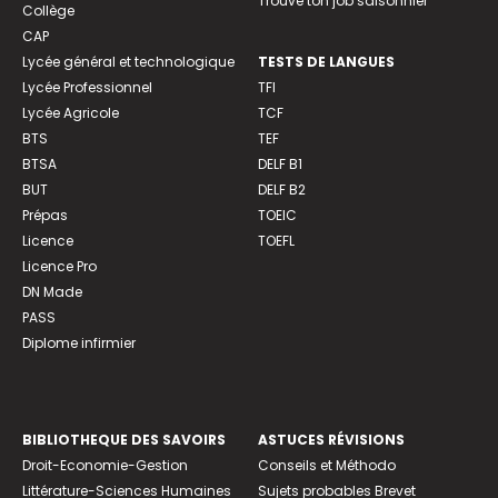
Trouve ton job saisonnier
Collège
CAP
Lycée général et technologique
TESTS DE LANGUES
Lycée Professionnel
TFI
Lycée Agricole
TCF
BTS
TEF
BTSA
DELF B1
BUT
DELF B2
Prépas
TOEIC
Licence
TOEFL
Licence Pro
DN Made
PASS
Diplome infirmier
BIBLIOTHEQUE DES SAVOIRS
ASTUCES RÉVISIONS
Droit-Economie-Gestion
Conseils et Méthodo
Littérature-Sciences Humaines
Sujets probables Brevet