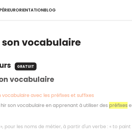
PÉRIEUR
ORIENTATION
BLOG
r son vocabulaire
ours
GRATUIT
son vocabulaire
n vocabulaire avec les préfixes et suffixes
hir son vocabulaire en apprenant à utiliser des
préfixes
e
», pour les noms de métier, à partir d'un verbe : « to paint 