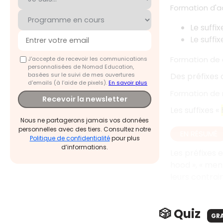
Formation d'ad
Le suffix
Le suffix
Formation de c
J'accepte de recevoir les communications
personnalisées de Nomad Education,
basées sur le suivi de mes ouvertures
Des préfixe
d'emails (à l’aide de pixels).
En savoir plus
Formation de 
Recevoir la newsletter
Les suffixes «
Nous ne partagerons jamais vos données
personnelles avec des tiers. Consultez notre
EN RÉSUMÉ
Politique de confidentialité
pour plus
d’informations.
Les préfixes e
hood », « ment
leurs contrair
🎲 Quiz
GR