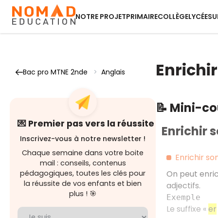
NOTRE PROJET
PRIMAIRE
COLLÈGE
LYCÉE
SU
Enrichi
Bac pro MTNE 2nde
>
Anglais
📝 Mini-c
💌 Premier pas vers la réussite
Enrichir 
Inscrivez-vous à notre newsletter !
Chaque semaine dans votre boite
Enrichir so
mail : conseils, contenus
pédagogiques, toutes les clés pour
On peut enric
la réussite de vos enfants et bien
adjectifs.
plus ! 🎯
Exemple
Le suffixe «
er