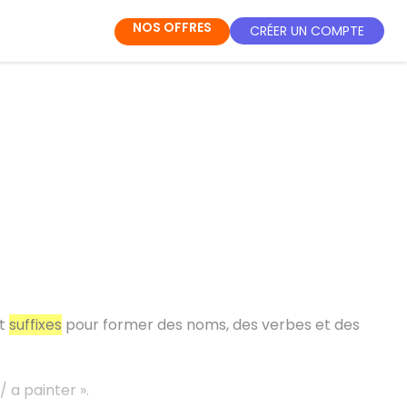
NOS OFFRES
CRÉER UN COMPTE
t
suffixes
pour former des noms, des verbes et des
/ a painter ».