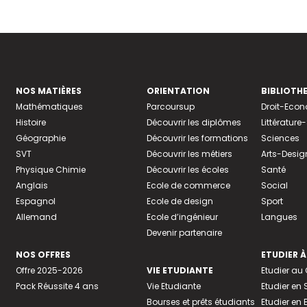
NOS MATIÈRES
ORIENTATION
BIBLIOTH
Mathématiques
Parcoursup
Droit-Eco
Histoire
Découvrir les diplômes
Littératur
Géographie
Découvrir les formations
Sciences
SVT
Découvrir les métiers
Arts-Desig
Physique Chimie
Découvrir les écoles
Santé
Anglais
Ecole de commerce
Social
Espagnol
Ecole de design
Sport
Allemand
Ecole d’ingénieur
Langues
Devenir partenaire
NOS OFFRES
ETUDIER À
Offre 2025-2026
VIE ETUDIANTE
Etudier a
Pack Réussite 4 ans
Vie Etudiante
Etudier en 
Bourses et prêts étudiants
Etudier en