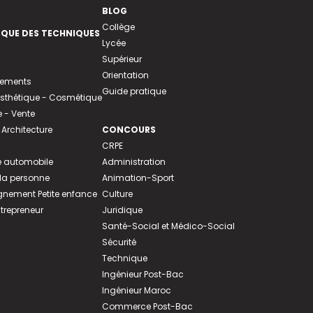
BLOG
Collège
EQUE DES TECHNIQUES
Lycée
Supérieur
Orientation
tements
Guide pratique
 Esthétique - Cosmétique
- Vente
 Architecture
CONCOURS
CRPE
 automobile
Administration
 la personne
Animation-Sport
ement Petite enfance
Culture
ntrepreneur
Juridique
Santé-Social et Médico-Social
Sécurité
Technique
Ingénieur Post-Bac
Ingénieur Maroc
Commerce Post-Bac