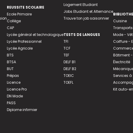
Logement Etudiant
REUSSITE SCOLAIRE
Jobs Etudiant et Alternance
Ecole Primaire
BIBLIOTH
sion
Trouve ton job saisonnier
Collège
Cuisine
CAP
Transports
Lycée général et technologique
TESTS DE LANGUES
Mode - Vê
Lycée Professionnel
TFI
Coiffure -
Lycée Agricole
TCF
Commerce 
BTS
TEF
Bâtiment -
BTSA
DELF B1
Électricité
BUT
DELF B2
Mécanique
Prépas
TOEIC
Services à
Licence
TOEFL
Accompagn
Licence Pro
Kit auto-e
DN Made
PASS
Diplome infirmier