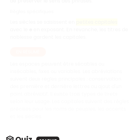
de préserver le sens des phrases.
Règles spécifiques
Les siècles se saisissent en
petites capitales
avec le
e
en exposant. En revanche, les titres de
noblesse gardent les capitales.
EN RÉSUMÉ
Les espaces peuvent être sécables ou
insécables, fixes ou variables. Les abréviations
suivent deux règles principales : conservation
des première et dernière lettres ou ajout d'un
point abréviatif. Il existe trois types de tirets
selon leur usage. Les capitales suivent des règles
précises pour les noms de peuples, les accents
et les siècles.
🎲 Quiz