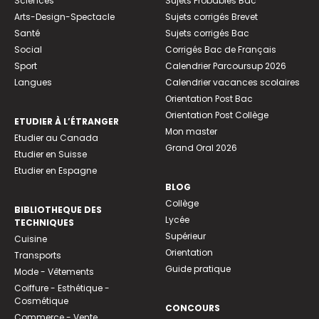
Sciences
Sujets Probables Bac
Arts-Design-Spectacle
Sujets corrigés Brevet
Santé
Sujets corrigés Bac
Social
Corrigés Bac de Français
Sport
Calendrier Parcoursup 2026
Langues
Calendrier vacances scolaires
Orientation Post Bac
Orientation Post Collège
ETUDIER À L’ÉTRANGER
Mon master
Etudier au Canada
Grand Oral 2026
Etudier en Suisse
Etudier en Espagne
BLOG
Collège
BIBLIOTHEQUE DES
Lycée
TECHNIQUES
Supérieur
Cuisine
Orientation
Transports
Guide pratique
Mode - Vêtements
Coiffure - Esthétique -
Cosmétique
CONCOURS
Commerce - Vente