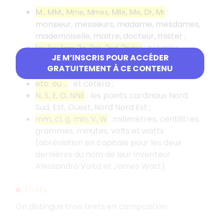
M., MM., M
, M
, M
, M
, D
, M
:
me
mes
lle
e
r
r
monsieur, messieurs, madame, mesdames,
mademoiselle, maître, docteur, mister ;
1
, 1
, 1
, 2
, 2
, 2
, 2
: premier,
er
re
ers
e
es
nd
ndes
JE M’INSCRIS POUR ACCÉDER
première, premiers, deuxième, deuxièmes,
GRATUITEMENT À CE CONTENU
second, secondes ;
etc. ou …
: et cetera ;
N, S, E, O, NNE
: les points cardinaux Nord,
Sud, Est, Ouest, Nord Nord Est ;
mm, cl, g, min, V, W
: millimètres, centilitres,
grammes, minutes, volts et watts
(abréviation en capitale pour les deux
dernières du nom de leur inventeur
Alessandro Volta et James Watt).
Tirets
On distingue trois tirets en composition :