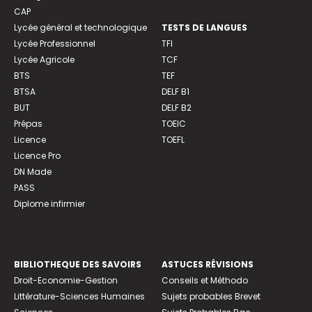
CAP
Lycée général et technologique
TESTS DE LANGUES
Lycée Professionnel
TFI
Lycée Agricole
TCF
BTS
TEF
BTSA
DELF B1
BUT
DELF B2
Prépas
TOEIC
Licence
TOEFL
Licence Pro
DN Made
PASS
Diplome infirmier
BIBLIOTHEQUE DES SAVOIRS
ASTUCES RÉVISIONS
Droit-Economie-Gestion
Conseils et Méthodo
Littérature-Sciences Humaines
Sujets probables Brevet