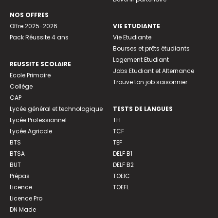
NOS OFFRES
Offre 2025-2026
VIE ETUDIANTE
Pack Réussite 4 ans
Vie Etudiante
Bourses et prêts étudiants
Logement Etudiant
REUSSITE SCOLAIRE
Jobs Etudiant et Alternance
Ecole Primaire
Trouve ton job saisonnier
Collège
CAP
Lycée général et technologique
TESTS DE LANGUES
Lycée Professionnel
TFI
Lycée Agricole
TCF
BTS
TEF
BTSA
DELF B1
BUT
DELF B2
Prépas
TOEIC
Licence
TOEFL
Licence Pro
DN Made