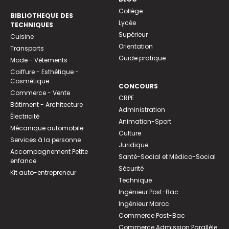
Collège
BIBLIOTHEQUE DES
Lycée
TECHNIQUES
Supérieur
Cuisine
Orientation
Transports
Guide pratique
Mode - Vêtements
Coiffure - Esthétique -
Cosmétique
CONCOURS
Commerce - Vente
CRPE
Bâtiment - Architecture
Administration
Électricité
Animation-Sport
Mécanique automobile
Culture
Services à la personne
Juridique
Accompagnement Petite
Santé-Social et Médico-Social
enfance
Sécurité
Kit auto-entrepreneur
Technique
Ingénieur Post-Bac
Ingénieur Maroc
Commerce Post-Bac
Commerce Admission Parallèle