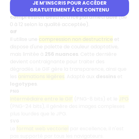
photographies sur le web
, avec une palette de
JE M’INSCRIS POUR ACCÉDER
plus de 16 millions de couleurs, il utilise une
GRATUITEMENT À CE CONTENU
compression destructrice paramétrable
(de
0 à 12 selon la qualité acceptée).
GIF
Il utilise une
compression non destructrice
et
dispose d'une palette de couleur adaptative,
mais limitée à
256 nuances
. Cette dernière
devient contraignante pour traiter des
dégradés. Le GIF gère la transparence, ainsi que
les
animations légères
. Adapté aux
dessins
et
logotypes
.
PNG
Intermédiaire entre le GIF
(PNG-8 bits) et le
JPG
(PNG-24 bits), il génère des images complexes
plus lourdes que le JPG.
SVG
Le
format web vectoriel
par excellence, il n'est
pas supporté par tous les navigateurs.