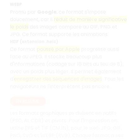
WEBP
Promu par
Google
, ce format s'impose
doucement, car il
réduit de manière significative
le poids
des images comparé au GIF, PNG et
JPG. Ce format supporte les animations.
HEIF (extension .heic)
Ce format
poussé par Apple
progresse aussi
face au JPEG. Il stocke beaucoup plus
d'informations (codage sur 16 bits au lieu de 8),
avec un poids plus léger. Il permet également
d'
enregistrer des séquences d'images
. Tous les
navigateurs ne l'interprètent pas encore.
EN RÉSUMÉ
Les formats graphiques se divisent en natifs
(PSD, AI, CDR) et pivots. Pour l'impression on
utilise EPS et TIF (CMJN), pour le web JPG, GIF,
PNG, SVG et WEBP (RVB). Chaque format a ses