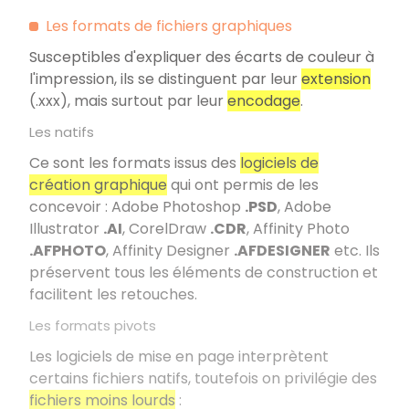
Les formats de fichiers graphiques
Susceptibles d'expliquer des écarts de couleur à
l'impression, ils se distinguent par leur
extension
(.xxx), mais surtout par leur
encodage
.
Les natifs
Ce sont les formats issus des
logiciels de
création graphique
qui ont permis de les
concevoir : Adobe Photoshop
.PSD
, Adobe
Illustrator
.AI
, CorelDraw
.CDR
, Affinity Photo
.AFPHOTO
, Affinity Designer
.AFDESIGNER
etc. Ils
préservent tous les éléments de construction et
facilitent les retouches.
Les formats pivots
Les logiciels de mise en page interprètent
certains fichiers natifs, toutefois on privilégie des
fichiers moins lourds
: