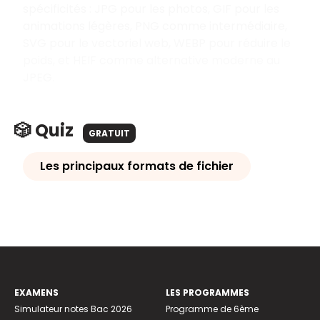
spécificités : JPG pour les photos, GIF pour les
animations légères, PNG comme intermédiaire,
SVG pour le vectoriel web, WEBP pour réduire le
poids, et HEIF comme alternative moderne au
JPEG.
🎲 Quiz
GRATUIT
Les principaux formats de fichier
EXAMENS
LES PROGRAMMES
Simulateur notes Bac 2026
Programme de 6ème