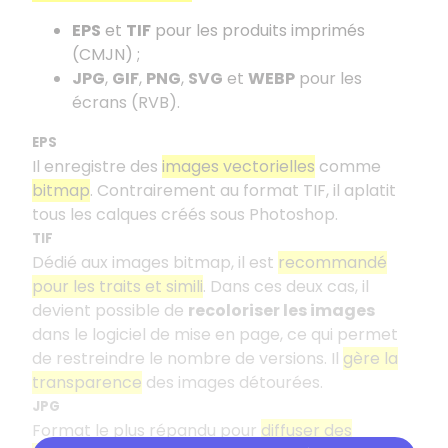
EPS
et
TIF
pour les produits imprimés
(CMJN) ;
JPG
,
GIF
,
PNG
,
SVG
et
WEBP
pour les
écrans (RVB).
EPS
Il enregistre des
images vectorielles
comme
bitmap
. Contrairement au format TIF, il aplatit
tous les calques créés sous Photoshop.
TIF
Dédié aux images bitmap, il est
recommandé
pour les traits et simili
. Dans ces deux cas, il
devient possible de
recoloriser les images
dans le logiciel de mise en page, ce qui permet
de restreindre le nombre de versions. Il
gère la
transparence
des images détourées.
JPG
Format le plus répandu pour
diffuser des